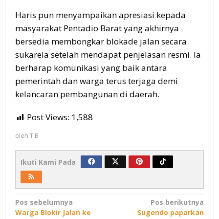
Haris pun menyampaikan apresiasi kepada
masyarakat Pentadio Barat yang akhirnya
bersedia membongkar blokade jalan secara
sukarela setelah mendapat penjelasan resmi. Ia
berharap komunikasi yang baik antara
pemerintah dan warga terus terjaga demi
kelancaran pembangunan di daerah.
Post Views:
1,588
oleh
T B
Ikuti Kami Pada
Navigasi
Pos sebelumnya
Pos berikutnya
Warga Blokir Jalan ke
Sugondo paparkan
pos