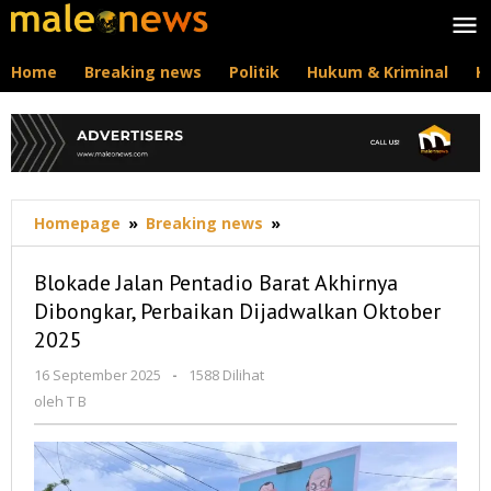
Lewati
ke
konten
Home
Breaking news
Politik
Hukum & Kriminal
K
Blokade
Homepage
»
Breaking news
»
Jalan
Pentadio
Blokade Jalan Pentadio Barat Akhirnya
Barat
Dibongkar, Perbaikan Dijadwalkan Oktober
Akhirnya
2025
Dibongkar,
Perbaikan
oleh
16 September 2025
-
1588 Dilihat
Dijadwalkan
T
oleh
T B
Oktober
B
2025