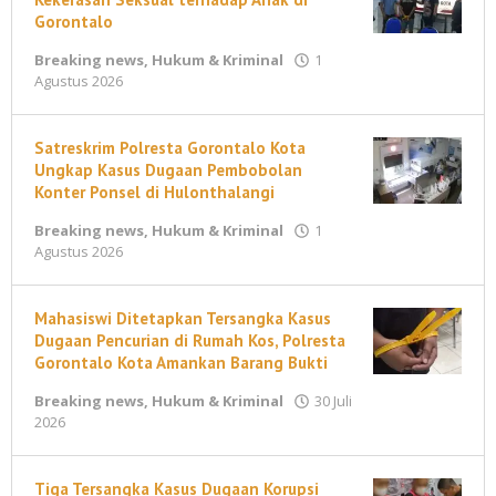
&
Gorontalo
Kriminal
Breaking news
,
Hukum & Kriminal
1
oleh
Agustus 2026
4
maleonews.com
Agustus
2026
oleh
Satreskrim Polresta Gorontalo Kota
maleonews.com
Ungkap Kasus Dugaan Pembobolan
Konter Ponsel di Hulonthalangi
Breaking news
,
Hukum & Kriminal
1
oleh
Agustus 2026
maleonews.com
Mahasiswi Ditetapkan Tersangka Kasus
Dugaan Pencurian di Rumah Kos, Polresta
Gorontalo Kota Amankan Barang Bukti
Breaking news
,
Hukum & Kriminal
30 Juli
oleh
2026
maleonews.com
Tiga Tersangka Kasus Dugaan Korupsi