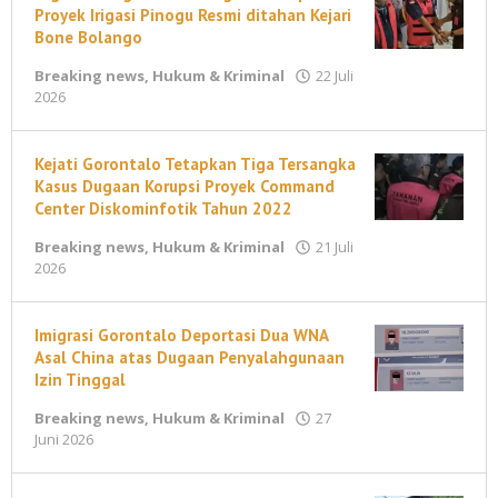
Proyek Irigasi Pinogu Resmi ditahan Kejari
Bone Bolango
Breaking news
,
Hukum & Kriminal
22 Juli
oleh
2026
maleonews.com
Kejati Gorontalo Tetapkan Tiga Tersangka
Kasus Dugaan Korupsi Proyek Command
Center Diskominfotik Tahun 2022
Breaking news
,
Hukum & Kriminal
21 Juli
oleh
2026
maleonews.com
Imigrasi Gorontalo Deportasi Dua WNA
Asal China atas Dugaan Penyalahgunaan
Izin Tinggal
Breaking news
,
Hukum & Kriminal
27
oleh
Juni 2026
maleonews.com