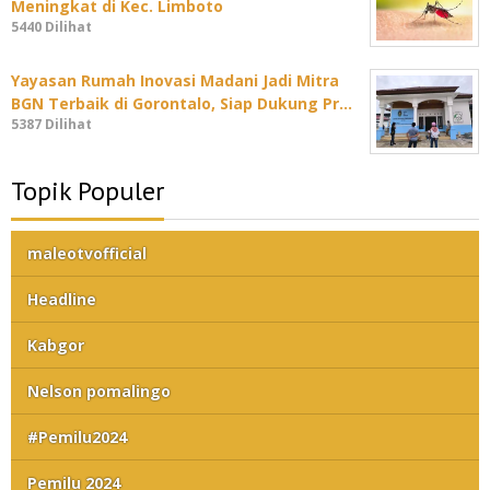
Meningkat di Kec. Limboto
5440 Dilihat
Yayasan Rumah Inovasi Madani Jadi Mitra
BGN Terbaik di Gorontalo, Siap Dukung Pr…
5387 Dilihat
Topik Populer
maleotvofficial
Headline
Kabgor
Nelson pomalingo
#Pemilu2024
Pemilu 2024