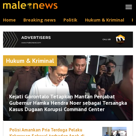
Lewati
ke
konten
Home
Breaking news
Politik
Hukum & Kriminal
K
Hukum & Kriminal
Kejati Gorontalo Tetapkan Mantan Penjabat
Gubernur Hamka Hendra Noer sebagai Tersangka
Kasus Dugaan Korupsi Command Center
Breaking
news
Polisi Amankan Pria Terduga Pelaku
,
Hukum
Kekerasan Seksual terhadap Anak di