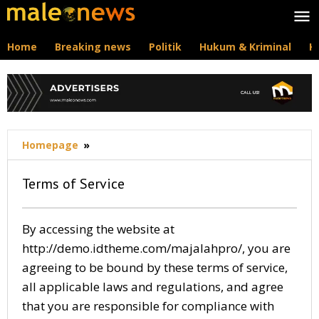
Lewati
ke
konten
Home
Breaking news
Politik
Hukum & Kriminal
K
Terms
Homepage
»
of
Service
Terms of Service
8
By accessing the website at
September
http://demo.idtheme.com/majalahpro/, you are
2017
oleh
agreeing to be bound by these terms of service,
maleonews.com
all applicable laws and regulations, and agree
that you are responsible for compliance with