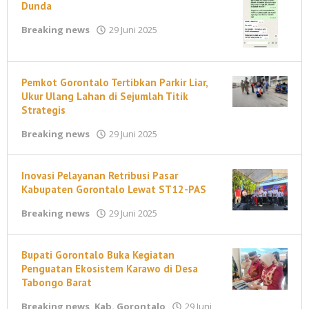
Dunda
oleh
Breaking news
29 Juni 2025
T
B
Pemkot Gorontalo Tertibkan Parkir Liar,
Ukur Ulang Lahan di Sejumlah Titik
Strategis
oleh
Breaking news
29 Juni 2025
maleonews.com
Inovasi Pelayanan Retribusi Pasar
Kabupaten Gorontalo Lewat ST12-PAS
oleh
Breaking news
29 Juni 2025
T
B
Bupati Gorontalo Buka Kegiatan
Penguatan Ekosistem Karawo di Desa
Tabongo Barat
Breaking news
,
Kab. Gorontalo
29 Juni