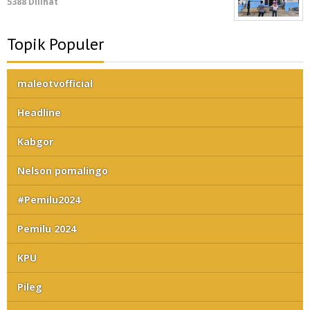
5388 Dilihat
Topik Populer
maleotvofficial
Headline
Kabgor
Nelson pomalingo
#Pemilu2024
Pemilu 2024
KPU
Pileg