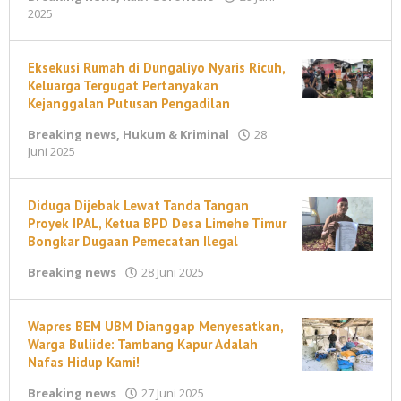
oleh
2025
maleonews.com
Eksekusi Rumah di Dungaliyo Nyaris Ricuh,
Keluarga Tergugat Pertanyakan
Kejanggalan Putusan Pengadilan
Breaking news
,
Hukum & Kriminal
28
oleh
Juni 2025
maleonews.com
Diduga Dijebak Lewat Tanda Tangan
Proyek IPAL, Ketua BPD Desa Limehe Timur
Bongkar Dugaan Pemecatan Ilegal
oleh
Breaking news
28 Juni 2025
T
B
Wapres BEM UBM Dianggap Menyesatkan,
Warga Buliide: Tambang Kapur Adalah
Nafas Hidup Kami!
oleh
Breaking news
27 Juni 2025