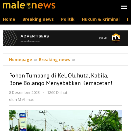
Lewati
ke
konten
Home
Breaking news
Politik
Hukum & Kriminal
K
Pohon
Homepage
»
Breaking news
»
Tumbang
di
Pohon Tumbang di Kel. Oluhuta, Kabila,
Kel.
Bone Bolango Menyebabkan Kemacetan!
Oluhuta,
Kabila,
oleh
8 Desember 2023
-
1260 Dilihat
Bone
M
oleh
M Ahmad
Bolango
Ahmad
Menyebabkan
Kemacetan!