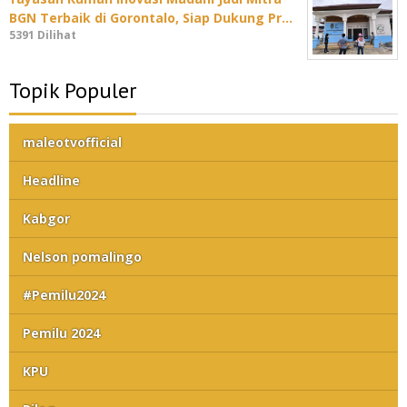
BGN Terbaik di Gorontalo, Siap Dukung Pr…
5391 Dilihat
Topik Populer
maleotvofficial
Headline
Kabgor
Nelson pomalingo
#Pemilu2024
Pemilu 2024
KPU