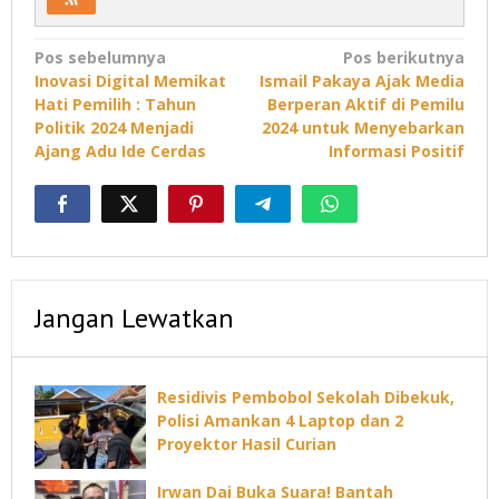
Navigasi
Pos sebelumnya
Pos berikutnya
Inovasi Digital Memikat
Ismail Pakaya Ajak Media
pos
Hati Pemilih : Tahun
Berperan Aktif di Pemilu
Politik 2024 Menjadi
2024 untuk Menyebarkan
Ajang Adu Ide Cerdas
Informasi Positif
Jangan Lewatkan
Residivis Pembobol Sekolah Dibekuk,
Polisi Amankan 4 Laptop dan 2
Proyektor Hasil Curian
Irwan Dai Buka Suara! Bantah