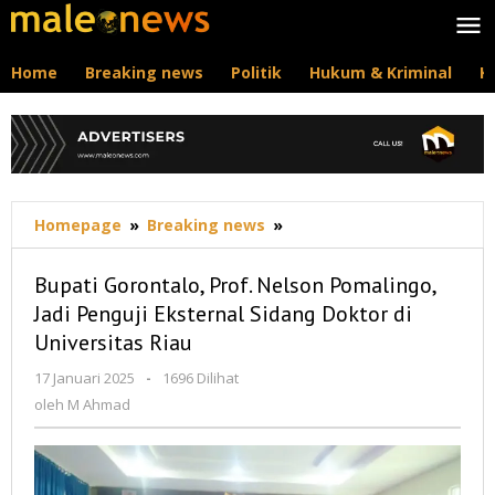
Lewati
ke
konten
Home
Breaking news
Politik
Hukum & Kriminal
K
Bupati
Homepage
»
Breaking news
»
Gorontalo,
Prof.
Bupati Gorontalo, Prof. Nelson Pomalingo,
Nelson
Jadi Penguji Eksternal Sidang Doktor di
Pomalingo,
Universitas Riau
Jadi
Penguji
oleh
17 Januari 2025
-
1696 Dilihat
Eksternal
M
oleh
M Ahmad
Sidang
Ahmad
Doktor
di
Universitas