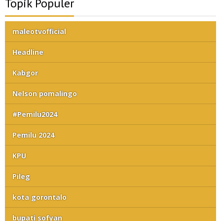
Topik Populer
maleotvofficial
Headline
Kabgor
Nelson pomalingo
#Pemilu2024
Pemilu 2024
KPU
Pileg
kota gorontalo
bupati sofyan