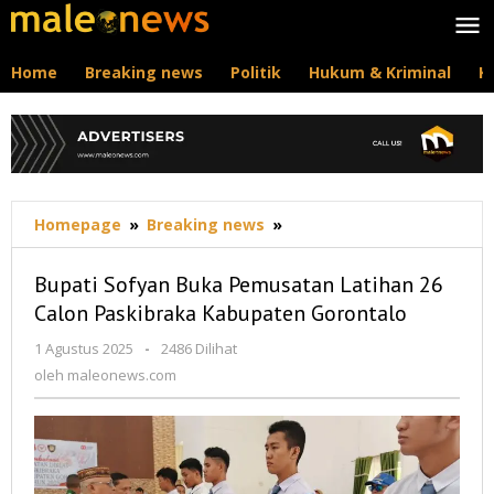
Lewati
ke
konten
Home
Breaking news
Politik
Hukum & Kriminal
K
Bupati
Homepage
»
Breaking news
»
Sofyan
Buka
Bupati Sofyan Buka Pemusatan Latihan 26
Pemusatan
Calon Paskibraka Kabupaten Gorontalo
Latihan
26
oleh
1 Agustus 2025
-
2486 Dilihat
Calon
maleonews.com
oleh
maleonews.com
Paskibraka
Kabupaten
Gorontalo