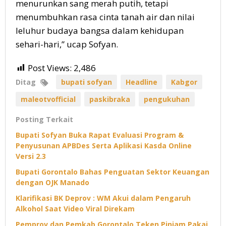
menurunkan sang merah putih, tetapi
menumbuhkan rasa cinta tanah air dan nilai
leluhur budaya bangsa dalam kehidupan
sehari-hari,” ucap Sofyan.
Post Views:
2,486
Ditag
bupati sofyan
Headline
Kabgor
maleotvofficial
paskibraka
pengukuhan
Posting Terkait
Bupati Sofyan Buka Rapat Evaluasi Program &
Penyusunan APBDes Serta Aplikasi Kasda Online
Versi 2.3
Bupati Gorontalo Bahas Penguatan Sektor Keuangan
dengan OJK Manado
Klarifikasi BK Deprov : WM Akui dalam Pengaruh
Alkohol Saat Video Viral Direkam
Pemprov dan Pemkab Gorontalo Teken Pinjam Pakai