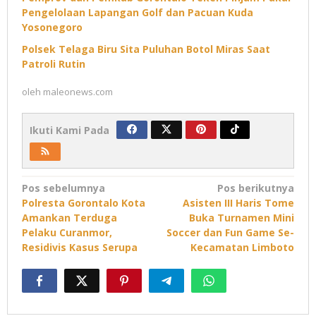
Pengelolaan Lapangan Golf dan Pacuan Kuda
Yosonegoro
Polsek Telaga Biru Sita Puluhan Botol Miras Saat
Patroli Rutin
oleh
maleonews.com
Ikuti Kami Pada
Navigasi
Pos sebelumnya
Pos berikutnya
Polresta Gorontalo Kota
Asisten III Haris Tome
pos
Amankan Terduga
Buka Turnamen Mini
Pelaku Curanmor,
Soccer dan Fun Game Se-
Residivis Kasus Serupa
Kecamatan Limboto