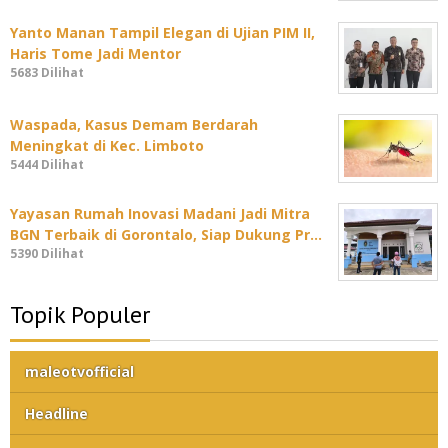
Yanto Manan Tampil Elegan di Ujian PIM II,
Haris Tome Jadi Mentor
5683 Dilihat
Waspada, Kasus Demam Berdarah
Meningkat di Kec. Limboto
5444 Dilihat
Yayasan Rumah Inovasi Madani Jadi Mitra
BGN Terbaik di Gorontalo, Siap Dukung Pr…
5390 Dilihat
Topik Populer
maleotvofficial
Headline