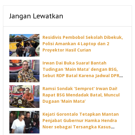
Jangan Lewatkan
Residivis Pembobol Sekolah Dibekuk,
Polisi Amankan 4 Laptop dan 2
Proyektor Hasil Curian
Irwan Dai Buka Suara! Bantah
Tudingan ‘Main Mata’ dengan BSG,
Sebut RDP Batal Karena Jadwal DPRD
Padat
Ramsi Sondak ‘Semprot’ Irwan Dai!
Rapat BSG Mendadak Batal, Muncul
Dugaan ‘Main Mata’
Kejati Gorontalo Tetapkan Mantan
Penjabat Gubernur Hamka Hendra
Noer sebagai Tersangka Kasus
Dugaan Korupsi Command Center