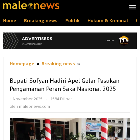
Lewati
ke
konten
Home
Breaking news
Politik
Hukum & Kriminal
K
Bupati
Homepage
»
Breaking news
»
Sofyan
Hadiri
Bupati Sofyan Hadiri Apel Gelar Pasukan
Apel
Pengamanan Peran Saka Nasional 2025
Gelar
Pasukan
oleh
1 November 2025
-
1584 Dilihat
Pengamanan
maleonews.com
oleh
maleonews.com
Peran
Saka
Nasional
2025