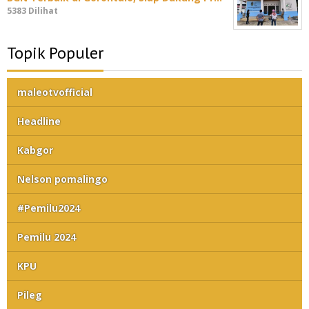
5383 Dilihat
Topik Populer
maleotvofficial
Headline
Kabgor
Nelson pomalingo
#Pemilu2024
Pemilu 2024
KPU
Pileg