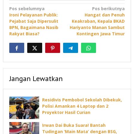
Navigasi
Pos sebelumnya
Pos berikutnya
Ironi Pelayanan Publik:
Hangat dan Penuh
pos
Pejabat Saja Dipersulit
Keakraban, Kepala BKAD
BPN, Bagaimana Nasib
Hariyanto Manan Sambut
Rakyat Biasa?
Kontingen Jawa Timur
Jangan Lewatkan
Residivis Pembobol Sekolah Dibekuk,
Polisi Amankan 4 Laptop dan 2
Proyektor Hasil Curian
Irwan Dai Buka Suara! Bantah
Tudingan ‘Main Mata’ dengan BSG,