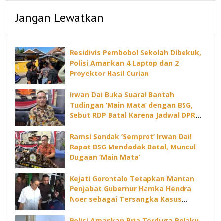
Jangan Lewatkan
Residivis Pembobol Sekolah Dibekuk,
Polisi Amankan 4 Laptop dan 2
Proyektor Hasil Curian
Irwan Dai Buka Suara! Bantah
Tudingan ‘Main Mata’ dengan BSG,
Sebut RDP Batal Karena Jadwal DPRD
Padat
Ramsi Sondak ‘Semprot’ Irwan Dai!
Rapat BSG Mendadak Batal, Muncul
Dugaan ‘Main Mata’
Kejati Gorontalo Tetapkan Mantan
Penjabat Gubernur Hamka Hendra
Noer sebagai Tersangka Kasus
Dugaan Korupsi Command Center
Polisi Amankan Pria Terduga Pelaku