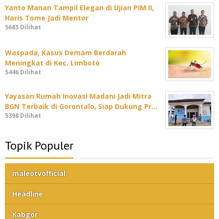
Yanto Manan Tampil Elegan di Ujian PIM II,
Haris Tome Jadi Mentor
5685 Dilihat
Waspada, Kasus Demam Berdarah
Meningkat di Kec. Limboto
5446 Dilihat
Yayasan Rumah Inovasi Madani Jadi Mitra
BGN Terbaik di Gorontalo, Siap Dukung Pr…
5398 Dilihat
Topik Populer
maleotvofficial
Headline
Kabgor