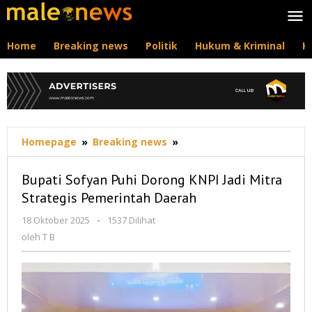
Lewati
ke
konten
Home
Breaking news
Politik
Hukum & Kriminal
K
Bupati
Homepage
»
Breaking news
»
Sofyan
Puhi
Bupati Sofyan Puhi Dorong KNPI Jadi Mitra
Dorong
Strategis Pemerintah Daerah
KNPI
Jadi
oleh
18 Oktober 2025
-
1537 Dilihat
Mitra
T
oleh
T B
Strategis
B
Pemerintah
Daerah