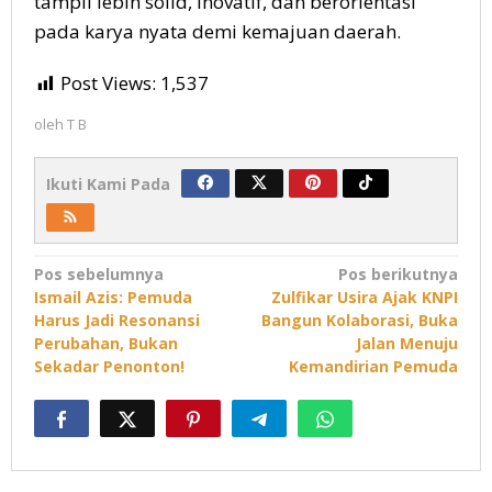
tampil lebih solid, inovatif, dan berorientasi
pada karya nyata demi kemajuan daerah.
Post Views:
1,537
oleh
T B
Ikuti Kami Pada
Navigasi
Pos sebelumnya
Pos berikutnya
Ismail Azis: Pemuda
Zulfikar Usira Ajak KNPI
pos
Harus Jadi Resonansi
Bangun Kolaborasi, Buka
Perubahan, Bukan
Jalan Menuju
Sekadar Penonton!
Kemandirian Pemuda