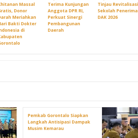
Khitanan Massal
Terima Kunjungan
Tinjau Revitalisas
Gratis, Donor
Anggota DPR RI,
Sekolah Penerima
Darah Meriahkan
Perkuat Sinergi
DAK 2026
Hari Bakti Dokter
Pembangunan
Indonesia di
Daerah
Kabupaten
Gorontalo
Pemkab Gorontalo Siapkan
Langkah Antisipasi Dampak
Musim Kemarau