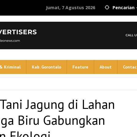
Jumat, 7 Agustus 2026
Pencarian
& Kriminal
Kab. Gorontalo
Feature
About
Contac
Tani Jagung di Lahan
laga Biru Gabungkan
n Ekologi