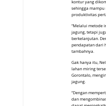
kontur yang diko
sehingga mampu m
produktivitas pert
“Melalui metode in
jagung, tetapi ju
berkelanjutan. De
pendapatan dari ha
tambahnya.
Gak hanya itu, N
lahan miring terse
Gorontalo, mengin
jagung.
“Dengan mempert
dan mengombinasi
dapat meningkatka