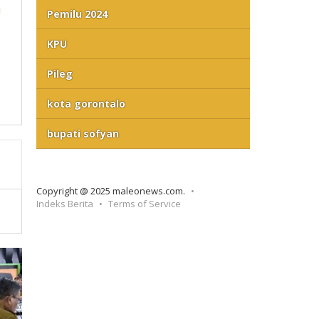
i
Pemilu 2024
KPU
Pileg
kota gorontalo
bupati sofyan
Copyright @ 2025 maleonews.com.
Indeks Berita
Terms of Service