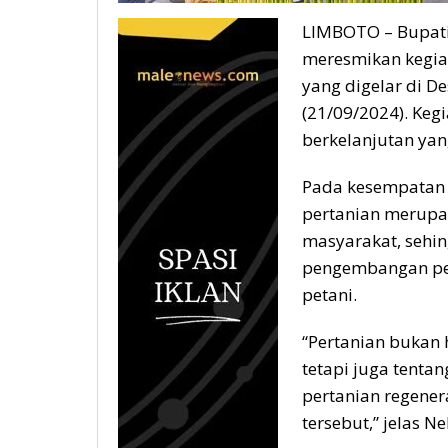
LIMBOTO – Bupati 
meresmikan kegia
yang digelar di D
(21/09/2024). Keg
berkelanjutan ya
Pada kesempatan 
pertanian merupa
masyarakat, sehi
pengembangan per
petani.
“Pertanian bukan 
tetapi juga tenta
pertanian regenera
tersebut,” jelas Ne