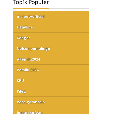
Topik Populer
maleotvofficial
Headline
Kabgor
Nelson pomalingo
#Pemilu2024
Pemilu 2024
KPU
Pileg
kota gorontalo
bupati sofyan