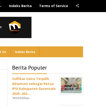
Indeks Berita
Terms of Service
t Us
Indeks Berita
Berita Populer
Zulfikar Usira Terpilih
Aklamasi sebagai Ketua
IPSI Kabupaten Gorontalo
2025–202…
7610 Dilihat