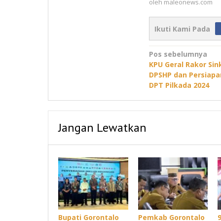
oleh
maleonews.com
Ikuti Kami Pada
Navigasi
Pos sebelumnya
KPU Geral Rakor Sin
pos
DPSHP dan Persiap
DPT Pilkada 2024
Jangan Lewatkan
Bupati Gorontalo
Pemkab Gorontalo