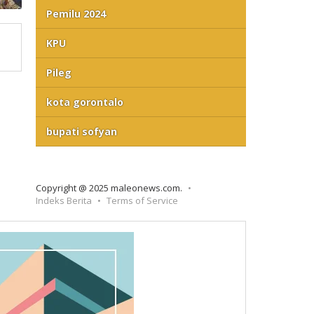
Pemilu 2024
KPU
Pileg
kota gorontalo
bupati sofyan
Copyright @ 2025 maleonews.com.
Indeks Berita
Terms of Service