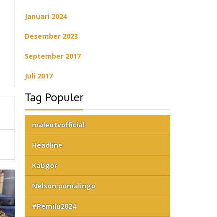
Januari 2024
Desember 2023
September 2017
Juli 2017
Tag Populer
maleotvofficial
Headline
Kabgor
Nelson pomalingo
#Pemilu2024