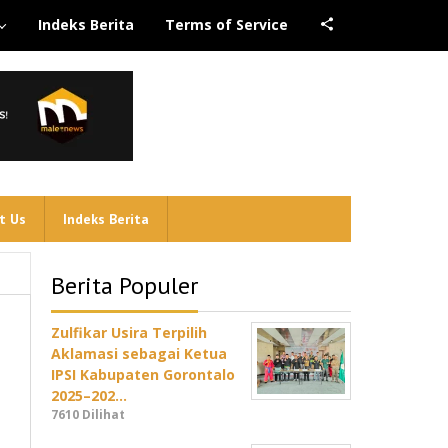
Indeks Berita
Terms of Service
t Us
Indeks Berita
Berita Populer
Zulfikar Usira Terpilih
Aklamasi sebagai Ketua
IPSI Kabupaten Gorontalo
2025–202…
7610 Dilihat