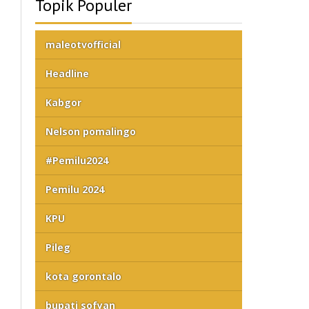
Topik Populer
maleotvofficial
Headline
Kabgor
Nelson pomalingo
#Pemilu2024
Pemilu 2024
KPU
Pileg
kota gorontalo
bupati sofyan