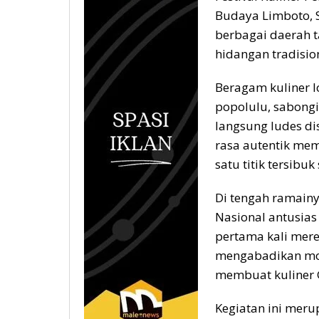
Budaya Limboto, S
berbagai daerah
hidangan tradision
Beragam kuliner lo
popolulu, sabongi,
langsung ludes di
rasa autentik mem
satu titik tersibu
Di tengah ramainy
Nasional antusia
pertama kali mere
mengabadikan mo
membuat kuliner 
Kegiatan ini meru