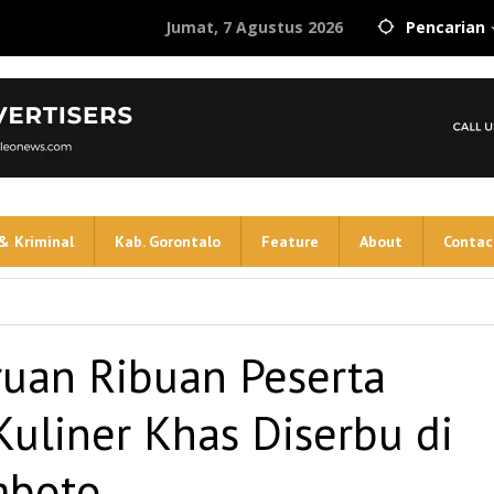
Jumat, 7 Agustus 2026
Pencarian
& Kriminal
Kab. Gorontalo
Feature
About
Contac
ruan Ribuan Peserta
Kuliner Khas Diserbu di
mboto