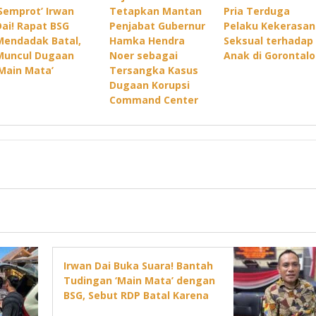
‘Semprot’ Irwan
Tetapkan Mantan
Pria Terduga
Dai! Rapat BSG
Penjabat Gubernur
Pelaku Kekerasan
Mendadak Batal,
Hamka Hendra
Seksual terhadap
Muncul Dugaan
Noer sebagai
Anak di Gorontalo
‘Main Mata’
Tersangka Kasus
Dugaan Korupsi
Command Center
Irwan Dai Buka Suara! Bantah
Tudingan ‘Main Mata’ dengan
BSG, Sebut RDP Batal Karena
Jadwal DPRD Padat