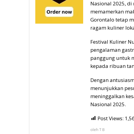
Nasional 2025, di
memamerkan maka
Gorontalo tetap m
ragam kuliner loka
Festival Kuliner 
pengalaman gastro
panggung untuk m
kepada ribuan tam
Dengan antusiasme
menunjukkan peson
meninggalkan kes
Nasional 2025.
Post Views:
1,5
oleh
T B