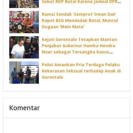
Sebut RDP Batal Karena Jadwal DPRD
Padat
Ramsi Sondak ‘Semprot’ Irwan Dai!
Rapat BSG Mendadak Batal, Muncul
Dugaan ‘Main Mata’
Kejati Gorontalo Tetapkan Mantan
Penjabat Gubernur Hamka Hendra
Noer sebagai Tersangka Kasus
Dugaan Korupsi Command Center
Polisi Amankan Pria Terduga Pelaku
Kekerasan Seksual terhadap Anak di
Gorontalo
Komentar