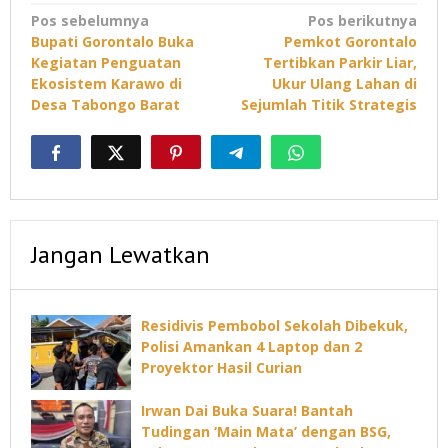
Navigasi
Pos sebelumnya
Pos berikutnya
Bupati Gorontalo Buka
Pemkot Gorontalo
pos
Kegiatan Penguatan
Tertibkan Parkir Liar,
Ekosistem Karawo di
Ukur Ulang Lahan di
Desa Tabongo Barat
Sejumlah Titik Strategis
Jangan Lewatkan
Residivis Pembobol Sekolah Dibekuk,
Polisi Amankan 4 Laptop dan 2
Proyektor Hasil Curian
Irwan Dai Buka Suara! Bantah
Tudingan ‘Main Mata’ dengan BSG,