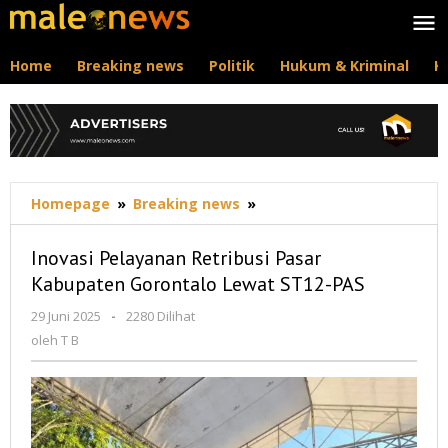
Lewati
ke
konten
Home
Breaking news
Politik
Hukum & Kriminal
K
Inovasi
Homepage
»
Breaking news
»
Pelayanan
Retribusi
Inovasi Pelayanan Retribusi Pasar
Pasar
Kabupaten Gorontalo Lewat ST12-PAS
Kabupaten
Gorontalo
oleh
29 Juni 2025
-
2280 Dilihat
Lewat
T
oleh
T B
ST12-
B
PAS