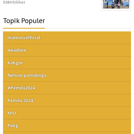
5384 Dilihat
Topik Populer
maleotvofficial
Headline
Kabgor
Nelson pomalingo
#Pemilu2024
Pemilu 2024
KPU
Pileg