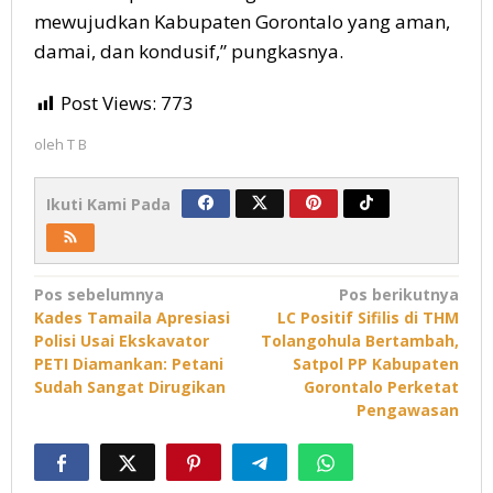
mewujudkan Kabupaten Gorontalo yang aman,
damai, dan kondusif,” pungkasnya.
Post Views:
773
oleh
T B
Ikuti Kami Pada
Navigasi
Pos sebelumnya
Pos berikutnya
Kades Tamaila Apresiasi
LC Positif Sifilis di THM
pos
Polisi Usai Ekskavator
Tolangohula Bertambah,
PETI Diamankan: Petani
Satpol PP Kabupaten
Sudah Sangat Dirugikan
Gorontalo Perketat
Pengawasan