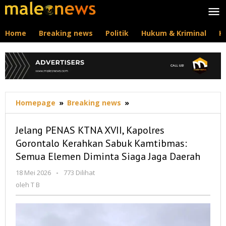
Lewati
ke
konten
Home
Breaking news
Politik
Hukum & Kriminal
K
Jelang
Homepage
»
Breaking news
»
PENAS
KTNA
Jelang PENAS KTNA XVII, Kapolres
XVII,
Gorontalo Kerahkan Sabuk Kamtibmas:
Kapolres
Semua Elemen Diminta Siaga Jaga Daerah
Gorontalo
Kerahkan
oleh
18 Mei 2026
-
773 Dilihat
Sabuk
T
oleh
T B
Kamtibmas:
B
Semua
Elemen
Diminta