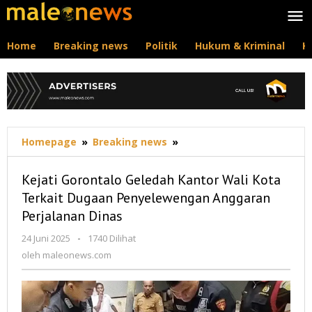
Lewati
ke
konten
Home
Breaking news
Politik
Hukum & Kriminal
K
Kejati
Homepage
»
Breaking news
»
Gorontalo
Geledah
Kejati Gorontalo Geledah Kantor Wali Kota
Kantor
Terkait Dugaan Penyelewengan Anggaran
Wali
Perjalanan Dinas
Kota
Terkait
oleh
24 Juni 2025
-
1740 Dilihat
Dugaan
maleonews.com
oleh
maleonews.com
Penyelewengan
Anggaran
Perjalanan
Dinas