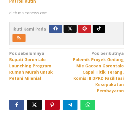
Patroli Rutin
oleh
maleonews.com
Ikuti Kami Pada
Navigasi
Pos sebelumnya
Pos berikutnya
Bupati Gorontalo
Polemik Proyek Gedung
pos
Launching Program
Mie Gacoan Gorontalo
Rumah Murah untuk
Capai Titik Terang,
Petani Milenial
Komisi II DPRD Fasilitasi
Kesepakatan
Pembayaran