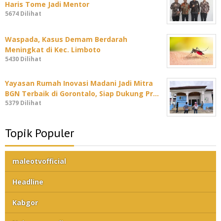
Haris Tome Jadi Mentor
5674 Dilihat
Waspada, Kasus Demam Berdarah
Meningkat di Kec. Limboto
5430 Dilihat
Yayasan Rumah Inovasi Madani Jadi Mitra
BGN Terbaik di Gorontalo, Siap Dukung Pr…
5379 Dilihat
Topik Populer
maleotvofficial
Headline
Kabgor