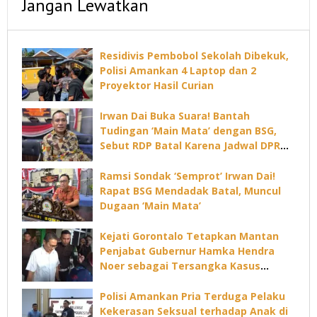
Jangan Lewatkan
Residivis Pembobol Sekolah Dibekuk,
Polisi Amankan 4 Laptop dan 2
Proyektor Hasil Curian
Irwan Dai Buka Suara! Bantah
Tudingan ‘Main Mata’ dengan BSG,
Sebut RDP Batal Karena Jadwal DPRD
Padat
Ramsi Sondak ‘Semprot’ Irwan Dai!
Rapat BSG Mendadak Batal, Muncul
Dugaan ‘Main Mata’
Kejati Gorontalo Tetapkan Mantan
Penjabat Gubernur Hamka Hendra
Noer sebagai Tersangka Kasus
Dugaan Korupsi Command Center
Polisi Amankan Pria Terduga Pelaku
Kekerasan Seksual terhadap Anak di