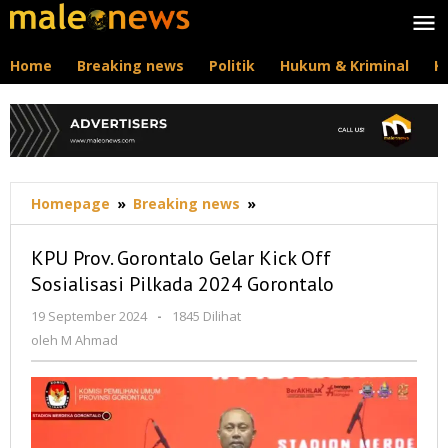
Lewati
ke
konten
Home
Breaking news
Politik
Hukum & Kriminal
K
KPU
Homepage
»
Breaking news
»
Prov.
Gorontalo
KPU Prov. Gorontalo Gelar Kick Off
Gelar
Sosialisasi Pilkada 2024 Gorontalo
Kick
Off
oleh
19 September 2024
-
1845 Dilihat
Sosialisasi
M
oleh
M Ahmad
Pilkada
Ahmad
2024
Gorontalo