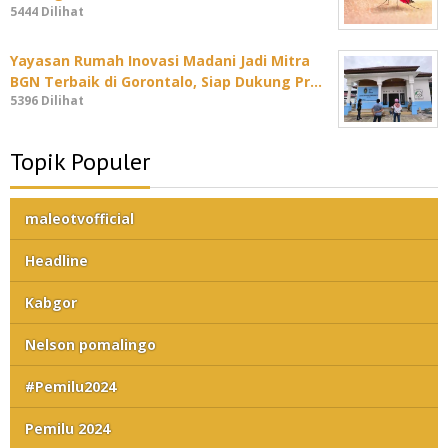
5444 Dilihat
Yayasan Rumah Inovasi Madani Jadi Mitra
BGN Terbaik di Gorontalo, Siap Dukung Pr…
5396 Dilihat
Topik Populer
maleotvofficial
Headline
Kabgor
Nelson pomalingo
#Pemilu2024
Pemilu 2024