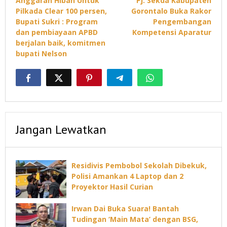
Anggaran Hibah Untuk
Pj. Sekda Kabupaten
pos
Pilkada Clear 100 persen,
Gorontalo Buka Rakor
Bupati Sukri : Program
Pengembangan
dan pembiayaan APBD
Kompetensi Aparatur
berjalan baik, komitmen
bupati Nelson
Jangan Lewatkan
Residivis Pembobol Sekolah Dibekuk,
Polisi Amankan 4 Laptop dan 2
Proyektor Hasil Curian
Irwan Dai Buka Suara! Bantah
Tudingan ‘Main Mata’ dengan BSG,