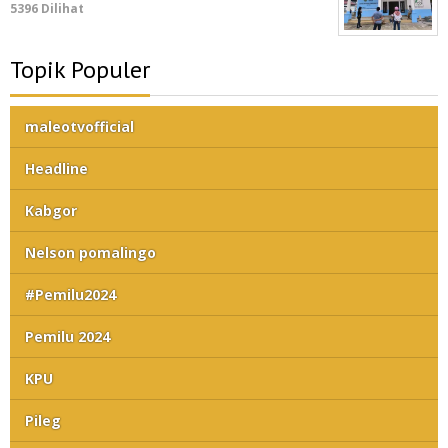
5396 Dilihat
Topik Populer
maleotvofficial
Headline
Kabgor
Nelson pomalingo
#Pemilu2024
Pemilu 2024
KPU
Pileg