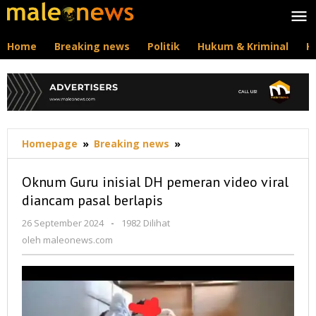
Lewati
ke
konten
Home
Breaking news
Politik
Hukum & Kriminal
K
Oknum
Homepage
»
Breaking news
»
Guru
inisial
Oknum Guru inisial DH pemeran video viral
DH
diancam pasal berlapis
pemeran
video
oleh
26 September 2024
-
1982 Dilihat
viral
maleonews.com
oleh
maleonews.com
diancam
pasal
berlapis