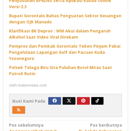
Penyusunan APBDes Serta Aplikasi Kasda Online
Versi 2.3
Bupati Gorontalo Bahas Penguatan Sektor Keuangan
dengan OJK Manado
Klarifikasi BK Deprov : WM Akui dalam Pengaruh
Alkohol Saat Video Viral Direkam
Pemprov dan Pemkab Gorontalo Teken Pinjam Pakai
Pengelolaan Lapangan Golf dan Pacuan Kuda
Yosonegoro
Polsek Telaga Biru Sita Puluhan Botol Miras Saat
Patroli Rutin
oleh
maleonews.com
Ikuti Kami Pada
Navigasi
Pos sebelumnya
Pos berikutnya