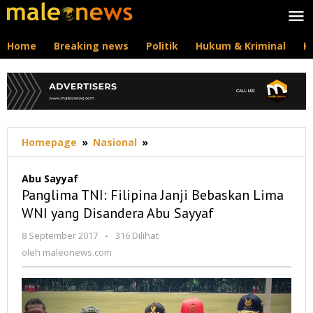
Lewati
ke
konten
Home
Breaking news
Politik
Hukum & Kriminal
K
Panglima
Homepage
»
Nasional
»
TNI:
Filipina
Abu Sayyaf
Janji
Panglima TNI: Filipina Janji Bebaskan Lima
Bebaskan
WNI yang Disandera Abu Sayyaf
Lima
WNI
oleh
8 September 2017
-
316 Dilihat
yang
maleonews.com
oleh
maleonews.com
Disandera
Abu
Sayyaf