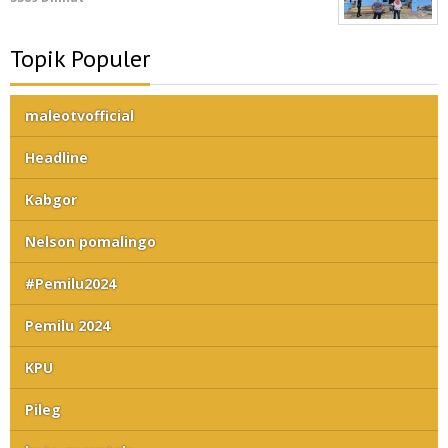
Topik Populer
maleotvofficial
Headline
Kabgor
Nelson pomalingo
#Pemilu2024
Pemilu 2024
KPU
Pileg