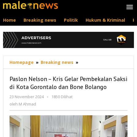
Lewati
ke
konten
Home
Breaking news
Politik
Hukum & Kriminal
K
Paslon
Homepage
»
Breaking news
»
Nelson
-
Paslon Nelson – Kris Gelar Pembekalan Saksi
Kris
di Kota Gorontalo dan Bone Bolango
Gelar
Pembekalan
oleh
23 November 2024
-
1850 Dilihat
Saksi
M
oleh
M Ahmad
di
Ahmad
Kota
Gorontalo
dan
Bone