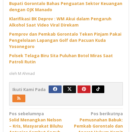
Bupati Gorontalo Bahas Penguatan Sektor Keuangan
dengan OJK Manado
Klarifikasi BK Deprov : WM Akui dalam Pengaruh
Alkohol Saat Video Viral Direkam
Pemprov dan Pemkab Gorontalo Teken Pinjam Pakai
Pengelolaan Lapangan Golf dan Pacuan Kuda
Yosonegoro
Polsek Telaga Biru Sita Puluhan Botol Miras Saat
Patroli Rutin
oleh
M Ahmad
Ikuti Kami Pada
Navigasi
Pos sebelumnya
Pos berikutnya
Solid Menangkan Nelson
Pemusnahan Babuk:
pos
– Kris, Masyarakat Biluhu
Pemkab Gorontalo dan