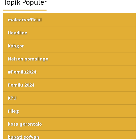
Topik Populer
maleotvofficial
Headline
Kabgor
Nelson pomalingo
#Pemilu2024
Pemilu 2024
KPU
Pileg
kota gorontalo
bupati sofyan