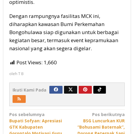
optimistis.
Dengan rampungnya fasilitas MCK ini,
diharapkan kawasan Bumi Perkemahan
Bongohulawa siap digunakan untuk berbagai
kegiatan besar, termasuk event kepramukaan
nasional yang akan segera digelar.
Post Views:
1,660
oleh
T B
Ikuti Kami Pada
Navigasi
Pos sebelumnya
Pos berikutnya
Bupati Sofyan: Apresiasi
BSG Luncurkan KUR
pos
GTK Kabupaten
“Bohusami Baternak”,
Gorontalo Motivasi Guru
Dorong Peternak Sapi