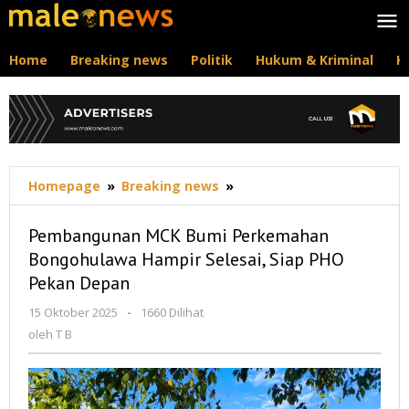
Lewati
ke
konten
Home
Breaking news
Politik
Hukum & Kriminal
K
Pembangunan
Homepage
»
Breaking news
»
MCK
Bumi
Pembangunan MCK Bumi Perkemahan
Perkemahan
Bongohulawa Hampir Selesai, Siap PHO
Bongohulawa
Pekan Depan
Hampir
Selesai,
oleh
15 Oktober 2025
-
1660 Dilihat
Siap
T
oleh
T B
PHO
B
Pekan
Depan