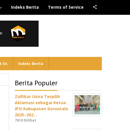
Indeks Berita
Terms of Service
t Us
Indeks Berita
Berita Populer
Zulfikar Usira Terpilih
Aklamasi sebagai Ketua
IPSI Kabupaten Gorontalo
2025–202…
7610 Dilihat