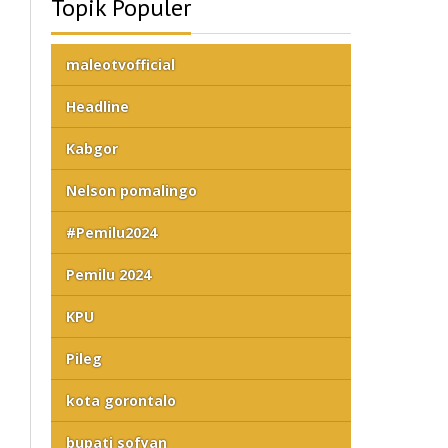
Topik Populer
maleotvofficial
Headline
Kabgor
Nelson pomalingo
#Pemilu2024
Pemilu 2024
KPU
Pileg
kota gorontalo
bupati sofyan