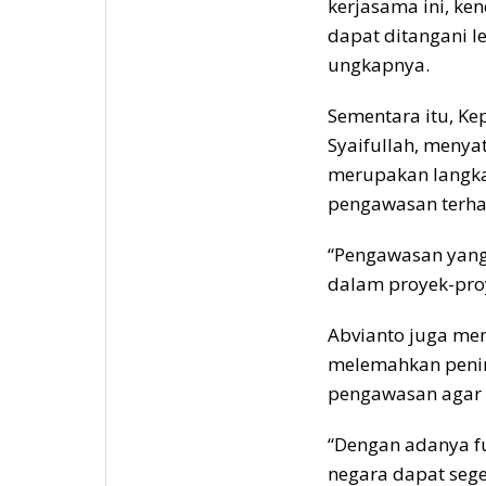
kerjasama ini, 
dapat ditangani l
ungkapnya.
Sementara itu, Ke
Syaifullah, meny
merupakan langka
pengawasan terh
“Pengawasan yang
dalam proyek-proy
Abvianto juga men
melemahkan penin
pengawasan agar t
“Dengan adanya fu
negara dapat seger