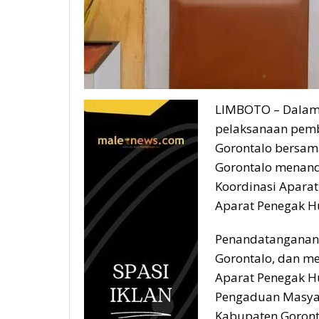
LIMBOTO – Dalam
pelaksanaan pem
Gorontalo bersama
Gorontalo menand
Koordinasi Aparat
Aparat Penegak Hu
Penandatanganan 
Gorontalo, dan m
Aparat Penegak H
Pengaduan Masyara
Kabupaten Goront