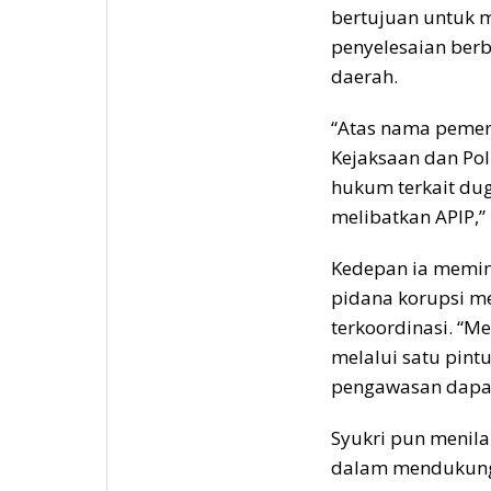
bertujuan untuk 
penyelesaian ber
daerah.
“Atas nama pemer
Kejaksaan dan Pol
hukum terkait dug
melibatkan APIP,” 
Kedepan ia memin
pidana korupsi me
terkoordinasi. “M
melalui satu pint
pengawasan dapat 
Syukri pun menila
dalam mendukung