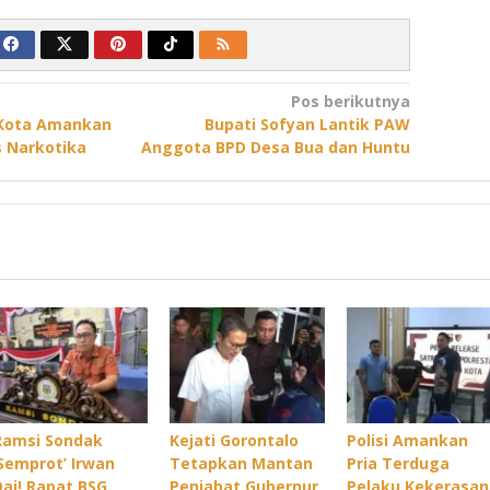
Pos berikutnya
 Kota Amankan
Bupati Sofyan Lantik PAW
 Narkotika
Anggota BPD Desa Bua dan Huntu
Ramsi Sondak
Kejati Gorontalo
Polisi Amankan
‘Semprot’ Irwan
Tetapkan Mantan
Pria Terduga
Dai! Rapat BSG
Penjabat Gubernur
Pelaku Kekerasan