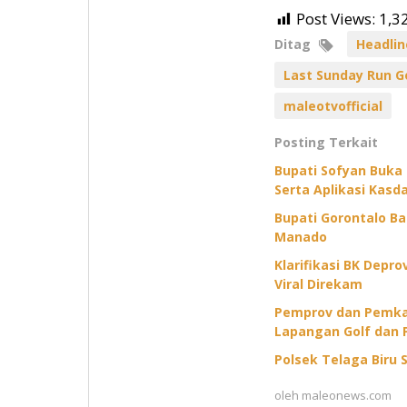
Post Views:
1,3
Ditag
Headlin
Last Sunday Run G
maleotvofficial
Posting Terkait
Bupati Sofyan Buka
Serta Aplikasi Kasda
Bupati Gorontalo B
Manado
Klarifikasi BK Depr
Viral Direkam
Pemprov dan Pemkab
Lapangan Golf dan 
Polsek Telaga Biru S
oleh
maleonews.com