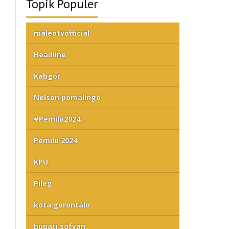
Topik Populer
maleotvofficial
Headline
Kabgor
Nelson pomalingo
#Pemilu2024
Pemilu 2024
KPU
Pileg
kota gorontalo
bupati sofyan