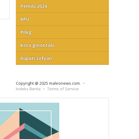
Pemilu 2024
KPU
Pileg
kota gorontalo
bupati sofyan
Copyright @ 2025 maleonews.com.
Indeks Berita
Terms of Service