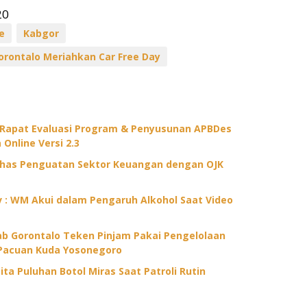
20
e
Kabgor
orontalo Meriahkan Car Free Day
 Rapat Evaluasi Program & Penyusunan APBDes
 Online Versi 2.3
ahas Penguatan Sektor Keuangan dengan OJK
ov : WM Akui dalam Pengaruh Alkohol Saat Video
 Gorontalo Teken Pinjam Pakai Pengelolaan
Pacuan Kuda Yosonegoro
ita Puluhan Botol Miras Saat Patroli Rutin