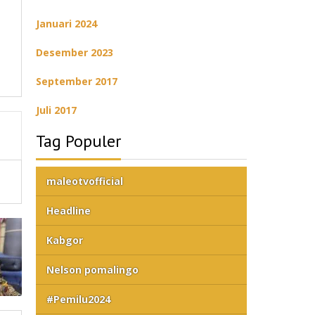
Januari 2024
Desember 2023
September 2017
Juli 2017
Tag Populer
maleotvofficial
Headline
Kabgor
Nelson pomalingo
#Pemilu2024