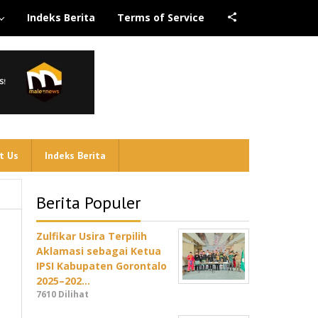
Indeks Berita
Terms of Service
t Us
Indeks Berita
Berita Populer
Zulfikar Usira Terpilih
Aklamasi sebagai Ketua
IPSI Kabupaten Gorontalo
2025–202…
7610 Dilihat