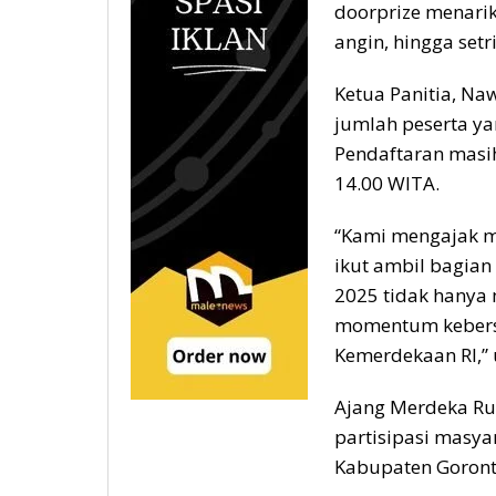
doorprize menarik,
angin, hingga setr
Ketua Panitia, Na
jumlah peserta ya
Pendaftaran masih
14.00 WITA.
“Kami mengajak m
ikut ambil bagian
2025 tidak hanya 
momentum keber
Kemerdekaan RI,” 
Ajang Merdeka Ru
partisipasi masy
Kabupaten Goront