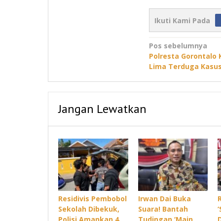
Ikuti Kami Pada
Navigasi
Pos sebelumnya
Polresta Gorontalo
pos
Lima Terduga Kasus
Jangan Lewatkan
Residivis Pembobol
Irwan Dai Buka
Sekolah Dibekuk,
Suara! Bantah
Polisi Amankan 4
Tudingan ‘Main