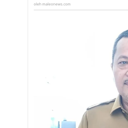
maleonews.com
Run
oleh
maleonews.com
2025