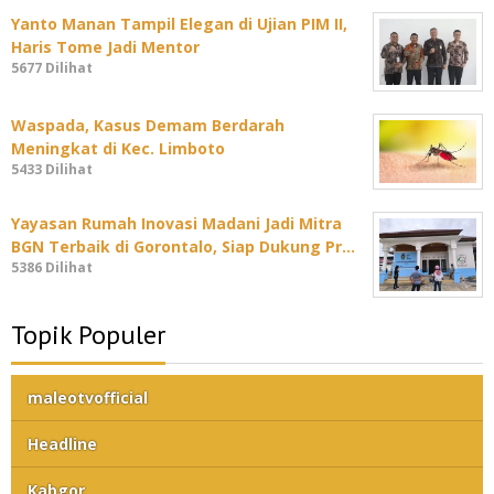
Yanto Manan Tampil Elegan di Ujian PIM II,
Haris Tome Jadi Mentor
5677 Dilihat
Waspada, Kasus Demam Berdarah
Meningkat di Kec. Limboto
5433 Dilihat
Yayasan Rumah Inovasi Madani Jadi Mitra
BGN Terbaik di Gorontalo, Siap Dukung Pr…
5386 Dilihat
Topik Populer
maleotvofficial
Headline
Kabgor