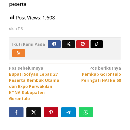
peserta.
Post Views:
1,608
oleh
T B
Ikuti Kami Pada
Navigasi
Pos sebelumnya
Pos berikutnya
Bupati Sofyan Lepas 27
Pemkab Gorontalo
pos
Peserta Rembuk Utama
Peringati HAI ke 60
dan Expo Perwakilan
KTNA Kabupaten
Gorontalo