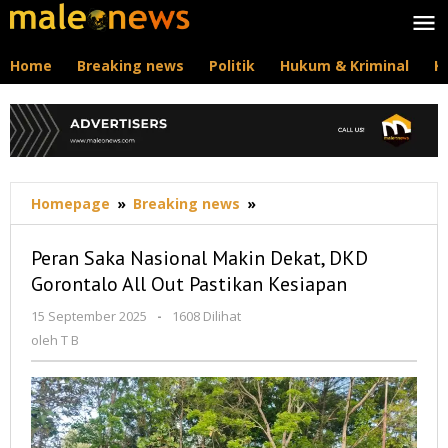
Lewati
ke
konten
Home
Breaking news
Politik
Hukum & Kriminal
K
Peran
Homepage
»
Breaking news
»
Saka
Nasional
Peran Saka Nasional Makin Dekat, DKD
Makin
Gorontalo All Out Pastikan Kesiapan
Dekat,
DKD
oleh
15 September 2025
-
1608 Dilihat
Gorontalo
T
oleh
T B
All
B
Out
Pastikan
Kesiapan