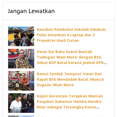
Jangan Lewatkan
Residivis Pembobol Sekolah Dibekuk,
Polisi Amankan 4 Laptop dan 2
Proyektor Hasil Curian
Irwan Dai Buka Suara! Bantah
Tudingan ‘Main Mata’ dengan BSG,
Sebut RDP Batal Karena Jadwal DPRD
Padat
Ramsi Sondak ‘Semprot’ Irwan Dai!
Rapat BSG Mendadak Batal, Muncul
Dugaan ‘Main Mata’
Kejati Gorontalo Tetapkan Mantan
Penjabat Gubernur Hamka Hendra
Noer sebagai Tersangka Kasus
Dugaan Korupsi Command Center