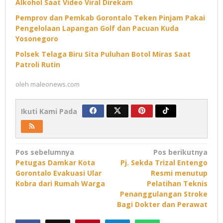
Alkohol Saat Video Viral Direkam
Pemprov dan Pemkab Gorontalo Teken Pinjam Pakai
Pengelolaan Lapangan Golf dan Pacuan Kuda
Yosonegoro
Polsek Telaga Biru Sita Puluhan Botol Miras Saat
Patroli Rutin
oleh
maleonews.com
Ikuti Kami Pada
Navigasi
Pos sebelumnya
Pos berikutnya
Petugas Damkar Kota
Pj. Sekda Trizal Entengo
pos
Gorontalo Evakuasi Ular
Resmi menutup
Kobra dari Rumah Warga
Pelatihan Teknis
Penanggulangan Stroke
Bagi Dokter dan Perawat