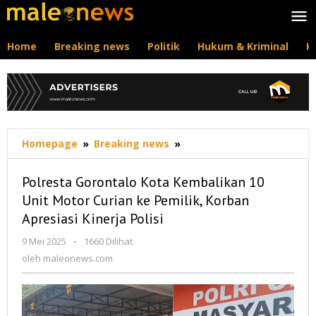
Lewati
ke
konten
Home
Breaking news
Politik
Hukum & Kriminal
K
Polresta
Homepage
»
Breaking news
»
Gorontalo
Kota
Polresta Gorontalo Kota Kembalikan 10
Kembalikan
Unit Motor Curian ke Pemilik, Korban
10
Apresiasi Kinerja Polisi
Unit
Motor
oleh
9 Mei 2025
-
1660 Dilihat
Curian
maleonews.com
oleh
maleonews.com
ke
Pemilik,
Korban
Apresiasi