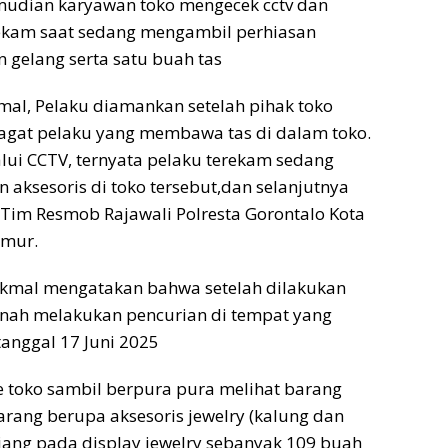
udian karyawan toko mengecek cctv dan
rekam saat sedang mengambil perhiasan
 gelang serta satu buah tas
mal, Pelaku diamankan setelah pihak toko
lagat pelaku yang membawa tas di dalam toko.
alui CCTV, ternyata pelaku terekam sedang
 aksesoris di toko tersebut,dan selanjutnya
Tim Resmob Rajawali Polresta Gorontalo Kota
imur.
 Akmal mengatakan bahwa setelah dilakukan
rnah melakukan pencurian di tempat yang
anggal 17 Juni 2025
e toko sambil berpura pura melihat barang
rang berupa aksesoris jewelry (kalung dan
jang pada display jewelry sebanyak 109 buah