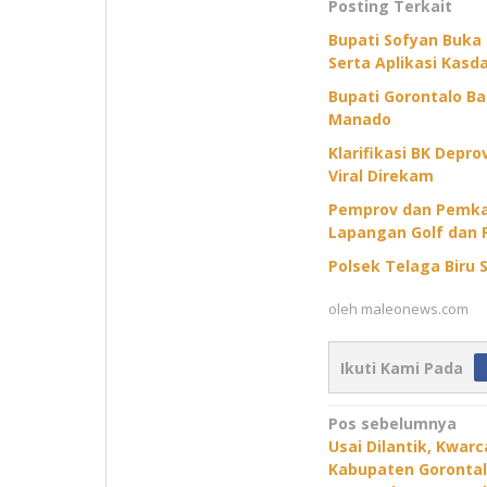
Posting Terkait
Bupati Sofyan Buka
Serta Aplikasi Kasda
Bupati Gorontalo B
Manado
Klarifikasi BK Depr
Viral Direkam
Pemprov dan Pemkab
Lapangan Golf dan 
Polsek Telaga Biru S
oleh
maleonews.com
Ikuti Kami Pada
Navigasi
Pos sebelumnya
Usai Dilantik, Kwar
pos
Kabupaten Goronta