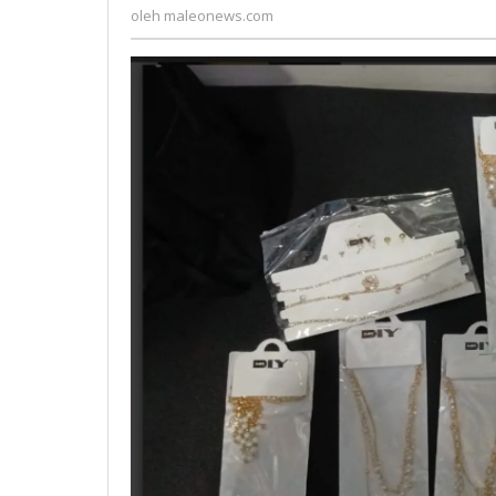
maleonews.com
oleh
maleonews.com