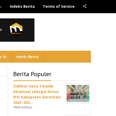
Indeks Berita
Terms of Service
t Us
Indeks Berita
Berita Populer
Zulfikar Usira Terpilih
Aklamasi sebagai Ketua
IPSI Kabupaten Gorontalo
2025–202…
7605 Dilihat