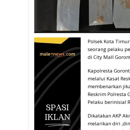
Polsek Kota Timur
seorang pelaku pe
di City Mall Goron
Kapolresta Goront
melalui Kasat Resk
membenarkan jika 
Reskrim Polresta
Pelaku berinisial
Dikatakan AKP Ak
melarikan diri ,d