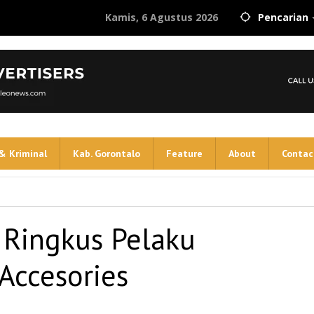
Kamis, 6 Agustus 2026
Pencarian
& Kriminal
Kab. Gorontalo
Feature
About
Contac
 Ringkus Pelaku
Accesories