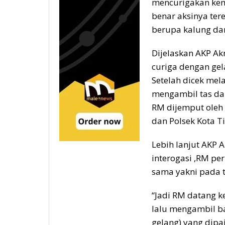
mencurigakan kem
benar aksinya te
berupa kalung dan
Dijelaskan AKP Ak
curiga dengan ge
Setelah dicek mel
mengambil tas dan
RM dijemput oleh 
dan Polsek Kota T
Lebih lanjut AKP
interogasi ,RM pe
sama yakni pada t
“Jadi RM datang k
lalu mengambil ba
gelang) yang dipa