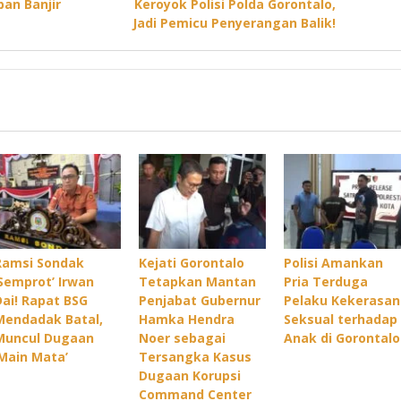
an Banjir
Keroyok Polisi Polda Gorontalo,
Jadi Pemicu Penyerangan Balik!
Ramsi Sondak
Kejati Gorontalo
Polisi Amankan
‘Semprot’ Irwan
Tetapkan Mantan
Pria Terduga
Dai! Rapat BSG
Penjabat Gubernur
Pelaku Kekerasan
Mendadak Batal,
Hamka Hendra
Seksual terhadap
Muncul Dugaan
Noer sebagai
Anak di Gorontalo
‘Main Mata’
Tersangka Kasus
Dugaan Korupsi
Command Center