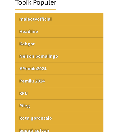
Topik Populer
maleotvofficial
Headline
Kabgor
Nelson pomalingo
#Pemilu2024
Pemilu 2024
KPU
Pileg
kota gorontalo
bupati sofyan