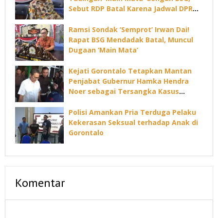
Sebut RDP Batal Karena Jadwal DPRD
Padat
Ramsi Sondak ‘Semprot’ Irwan Dai!
Rapat BSG Mendadak Batal, Muncul
Dugaan ‘Main Mata’
Kejati Gorontalo Tetapkan Mantan
Penjabat Gubernur Hamka Hendra
Noer sebagai Tersangka Kasus
Dugaan Korupsi Command Center
Polisi Amankan Pria Terduga Pelaku
Kekerasan Seksual terhadap Anak di
Gorontalo
Komentar