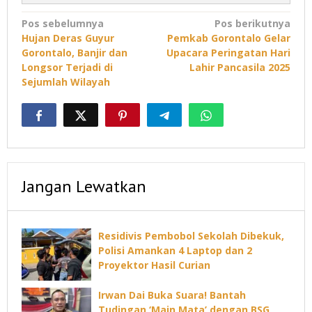
Navigasi
Pos sebelumnya
Pos berikutnya
Hujan Deras Guyur
Pemkab Gorontalo Gelar
pos
Gorontalo, Banjir dan
Upacara Peringatan Hari
Longsor Terjadi di
Lahir Pancasila 2025
Sejumlah Wilayah
Jangan Lewatkan
Residivis Pembobol Sekolah Dibekuk,
Polisi Amankan 4 Laptop dan 2
Proyektor Hasil Curian
Irwan Dai Buka Suara! Bantah
Tudingan ‘Main Mata’ dengan BSG,