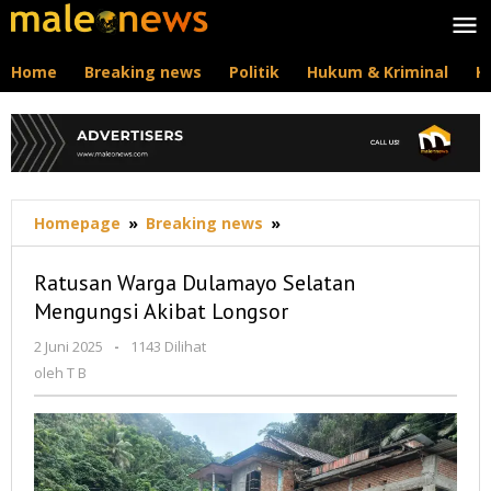
Lewati
ke
konten
Home
Breaking news
Politik
Hukum & Kriminal
K
Ratusan
Homepage
»
Breaking news
»
Warga
Dulamayo
Ratusan Warga Dulamayo Selatan
Selatan
Mengungsi Akibat Longsor
Mengungsi
Akibat
oleh
2 Juni 2025
-
1143 Dilihat
Longsor
T
oleh
T B
B