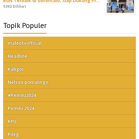
BGN Terbaik di Gorontalo, Siap Dukung Pr…
5392 Dilihat
Topik Populer
maleotvofficial
Headline
Kabgor
Nelson pomalingo
#Pemilu2024
Pemilu 2024
KPU
Pileg