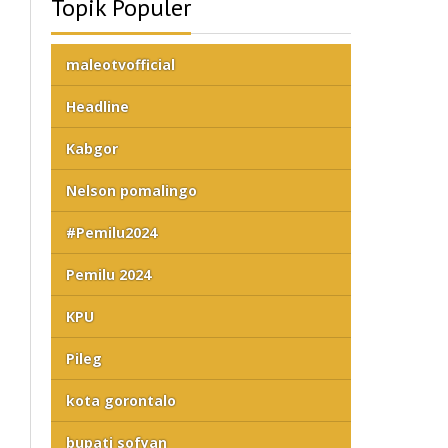
Topik Populer
maleotvofficial
Headline
Kabgor
Nelson pomalingo
#Pemilu2024
Pemilu 2024
KPU
Pileg
kota gorontalo
bupati sofyan