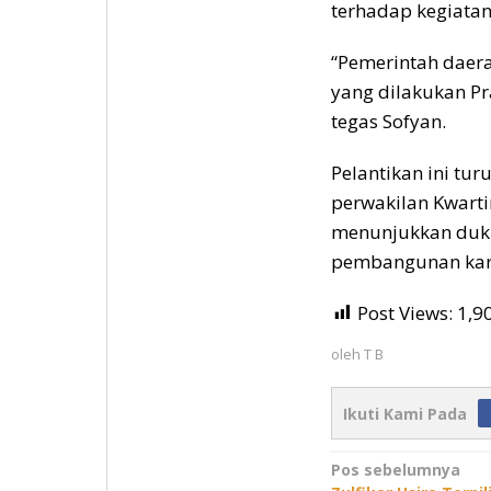
terhadap kegiatan
“Pemerintah daera
yang dilakukan P
tegas Sofyan.
Pelantikan ini tur
perwakilan Kwarti
menunjukkan duk
pembangunan kara
Post Views:
1,9
oleh
T B
Ikuti Kami Pada
Navigasi
Pos sebelumnya