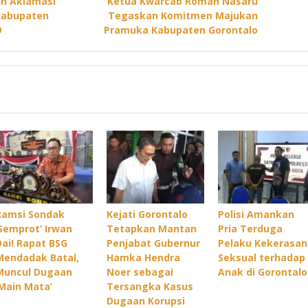
lih Aklamasi
Ketua Kwarcab Roman Nasaru
 Kabupaten
Tegaskan Komitmen Majukan
9
Pramuka Kabupaten Gorontalo
Ramsi Sondak
Kejati Gorontalo
Polisi Amankan
‘Semprot’ Irwan
Tetapkan Mantan
Pria Terduga
Dai! Rapat BSG
Penjabat Gubernur
Pelaku Kekerasan
Mendadak Batal,
Hamka Hendra
Seksual terhadap
Muncul Dugaan
Noer sebagai
Anak di Gorontalo
‘Main Mata’
Tersangka Kasus
Dugaan Korupsi