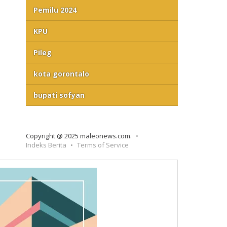
Pemilu 2024
KPU
Pileg
kota gorontalo
bupati sofyan
Copyright @ 2025 maleonews.com.
Indeks Berita
Terms of Service