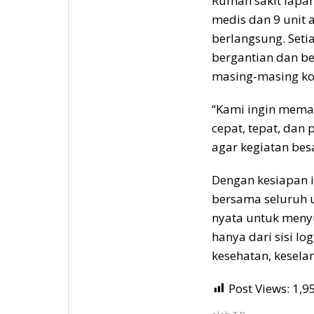
Rumah sakit lapan
medis dan 9 unit 
berlangsung. Seti
bergantian dan be
masing-masing kon
“Kami ingin mema
cepat, tepat, dan 
agar kegiatan besa
Dengan kesiapan i
bersama seluruh 
nyata untuk meny
hanya dari sisi log
kesehatan, kesela
Post Views:
1,9