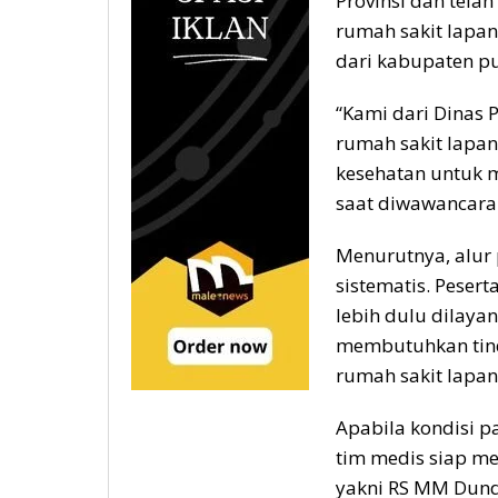
Provinsi dan telah
rumah sakit lapan
dari kabupaten pu
“Kami dari Dinas P
rumah sakit lapa
kesehatan untuk m
saat diwawancarai 
Menurutnya, alur 
sistematis. Peser
lebih dulu dilayan
membutuhkan tinda
rumah sakit lapan
Apabila kondisi p
tim medis siap m
yakni RS MM Dunda