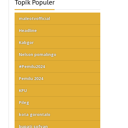
Topik Populer
maleotvofficial
Headline
Kabgor
Nelson pomalingo
#Pemilu2024
Pemilu 2024
KPU
Pileg
kota gorontalo
bupati sofyan