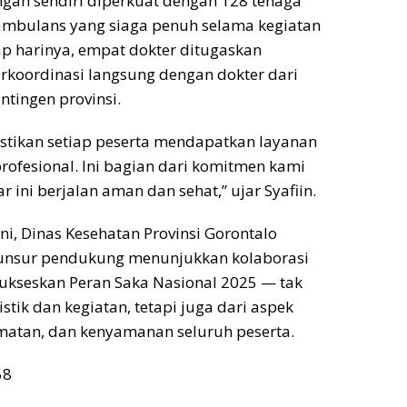
gan sendiri diperkuat dengan 128 tenaga
ambulans yang siaga penuh selama kegiatan
ap harinya, empat dokter ditugaskan
rkoordinasi langsung dengan dokter dari
tingen provinsi.
stikan setiap peserta mendapatkan layanan
profesional. Ini bagian dari komitmen kami
r ini berjalan aman dan sehat,” ujar Syafiin.
ni, Dinas Kesehatan Provinsi Gorontalo
unsur pendukung menunjukkan kolaborasi
ukseskan Peran Saka Nasional 2025 — tak
istik dan kegiatan, tetapi juga dari aspek
matan, dan kenyamanan seluruh peserta.
58