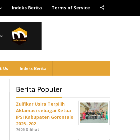
Indeks Berita
Terms of Service
t Us
Indeks Berita
Berita Populer
Zulfikar Usira Terpilih
Aklamasi sebagai Ketua
IPSI Kabupaten Gorontalo
2025–202…
7605 Dilihat