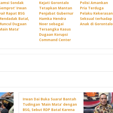
Ramsi Sondak
Kejati Gorontalo
Polisi Amankan
‘Semprot’ Irwan
Tetapkan Mantan
Pria Terduga
Dai! Rapat BSG
Penjabat Gubernur
Pelaku Kekerasan
Mendadak Batal,
Hamka Hendra
Seksual terhadap
Muncul Dugaan
Noer sebagai
Anak di Gorontalo
‘Main Mata’
Tersangka Kasus
Dugaan Korupsi
Command Center
Irwan Dai Buka Suara! Bantah
Tudingan ‘Main Mata’ dengan
BSG, Sebut RDP Batal Karena