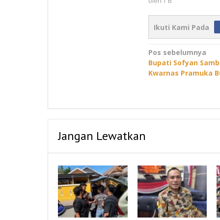
oleh
T B
Ikuti Kami Pada
Navigasi
Pos sebelumnya
Bupati Sofyan Samb
pos
Kwarnas Pramuka B
Jangan Lewatkan