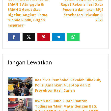
pos
SMAN 1 Atinggola &
Rapat Rekonsiliasi Data
SMAN 3 Gorut Siap
Peserta dan Iuran BPJS
Digelar, Angkat Tema
Kesehatan Triwulan III
“Canda Rindu, Gugah
2025
Inspirasi”
Jangan Lewatkan
Residivis Pembobol Sekolah Dibekuk,
Polisi Amankan 4 Laptop dan 2
Proyektor Hasil Curian
Irwan Dai Buka Suara! Bantah
Tudingan ‘Main Mata’ dengan BSG,