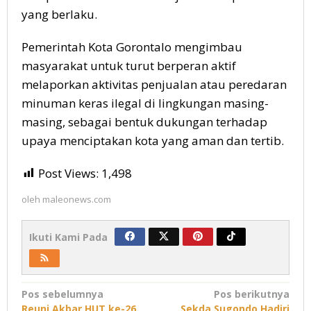
yang berlaku.
Pemerintah Kota Gorontalo mengimbau
masyarakat untuk turut berperan aktif
melaporkan aktivitas penjualan atau peredaran
minuman keras ilegal di lingkungan masing-
masing, sebagai bentuk dukungan terhadap
upaya menciptakan kota yang aman dan tertib.
Post Views:
1,498
oleh
maleonews.com
Ikuti Kami Pada
Navigasi
Pos sebelumnya
Pos berikutnya
Reuni Akbar HUT ke-26
Sekda Sugondo Hadiri