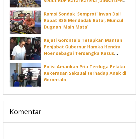
Sebut RDP Batal Karena Jadwal DPRD
Padat
Ramsi Sondak ‘Semprot’ Irwan Dai!
Rapat BSG Mendadak Batal, Muncul
Dugaan ‘Main Mata’
Kejati Gorontalo Tetapkan Mantan
Penjabat Gubernur Hamka Hendra
Noer sebagai Tersangka Kasus
Dugaan Korupsi Command Center
Polisi Amankan Pria Terduga Pelaku
Kekerasan Seksual terhadap Anak di
Gorontalo
Komentar