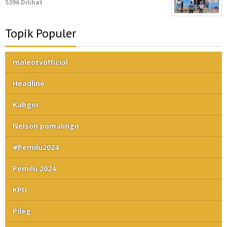
5396 Dilihat
Topik Populer
maleotvofficial
Headline
Kabgor
Nelson pomalingo
#Pemilu2024
Pemilu 2024
KPU
Pileg