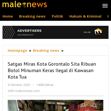
Lewati
ke
konten
Home
Breaking news
Politik
Hukum & Kriminal
K
Satgas
Homepage
»
Breaking news
»
Miras
Kota
Satgas Miras Kota Gorontalo Sita Ribuan
Gorontalo
Botol Minuman Keras Ilegal di Kawasan
Sita
Kota Tua
Ribuan
Botol
oleh
9 Oktober 2025
-
1498 Dilihat
Minuman
maleonews.com
oleh
maleonews.com
Keras
Ilegal
di
Kawasan