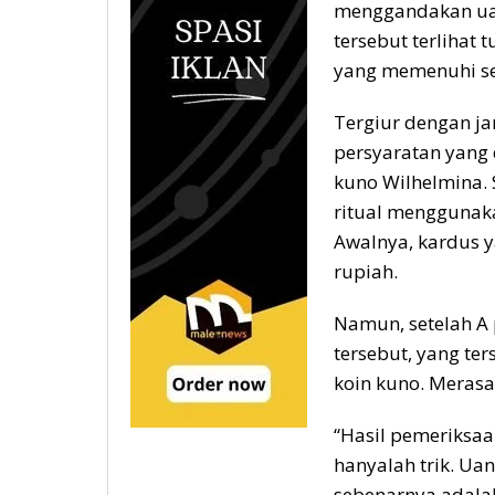
menggandakan uan
tersebut terlihat
yang memenuhi s
Tergiur dengan ja
persyaratan yang 
kuno Wilhelmina. 
ritual menggunaka
Awalnya, kardus y
rupiah.
Namun, setelah A
tersebut, yang te
koin kuno. Merasa 
“Hasil pemeriksaa
hanyalah trik. U
sebenarnya adala