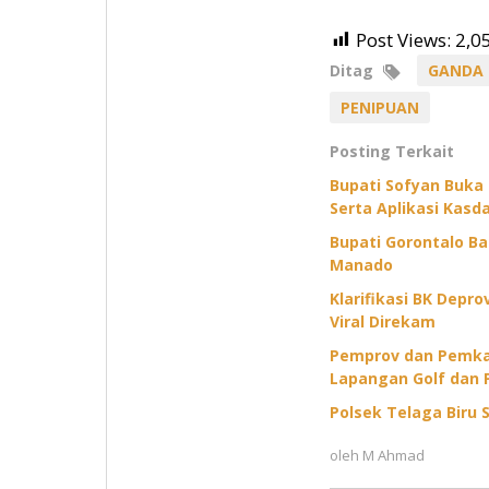
Post Views:
2,0
Ditag
GANDA
PENIPUAN
Posting Terkait
Bupati Sofyan Buka
Serta Aplikasi Kasda
Bupati Gorontalo B
Manado
Klarifikasi BK Depr
Viral Direkam
Pemprov dan Pemkab
Lapangan Golf dan 
Polsek Telaga Biru S
oleh
M Ahmad