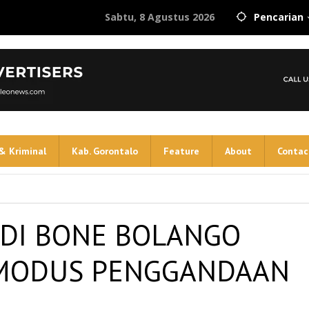
Sabtu, 8 Agustus 2026
Pencarian
& Kriminal
Kab. Gorontalo
Feature
About
Contac
DI BONE BOLANGO
 MODUS PENGGANDAAN
N