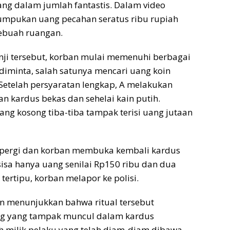
g dalam jumlah fantastis. Dalam video
 tumpukan uang pecahan seratus ribu rupiah
ebuah ruangan.
nji tersebut, korban mulai memenuhi berbagai
diminta, salah satunya mencari uang koin
Setelah persyaratan lengkap, A melakukan
n kardus bekas dan sehelai kain putih.
ang kosong tiba-tiba tampak terisi uang jutaan
 pergi dan korban membuka kembali kardus
rsisa hanya uang senilai Rp150 ribu dan dua
tertipu, korban melapor ke polisi.
n menunjukkan bahwa ritual tersebut
ang yang tampak muncul dalam kardus
h milik pelaku yang telah diam-diam dibawa