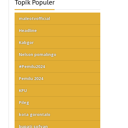
Topik Populer
maleotvofficial
Headline
Kabgor
Nelson pomalingo
#Pemilu2024
Pemilu 2024
KPU
Pileg
kota gorontalo
bupati sofyan