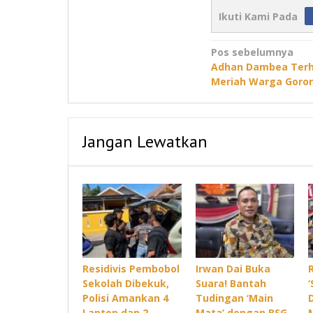
Ikuti Kami Pada
Navigasi
Pos sebelumnya
Adhan Dambea Ter
pos
Meriah Warga Goron
Jangan Lewatkan
Residivis Pembobol
Irwan Dai Buka
Sekolah Dibekuk,
Suara! Bantah
Polisi Amankan 4
Tudingan ‘Main
Laptop dan 2
Mata’ dengan BSG,