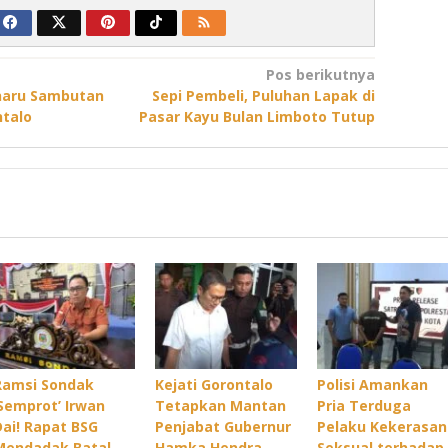
Pos berikutnya
haru Sambutan
Sepi Pembeli, Puluhan Lapak di
talo
Pasar Kayu Bulan Limboto Tutup
Ramsi Sondak
Kejati Gorontalo
Polisi Amankan
‘Semprot’ Irwan
Tetapkan Mantan
Pria Terduga
Dai! Rapat BSG
Penjabat Gubernur
Pelaku Kekerasan
Mendadak Batal,
Hamka Hendra
Seksual terhadap