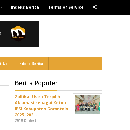
Indeks Berita
Terms of Service
t Us
Indeks Berita
Berita Populer
Zulfikar Usira Terpilih
Aklamasi sebagai Ketua
IPSI Kabupaten Gorontalo
2025–202…
7610 Dilihat