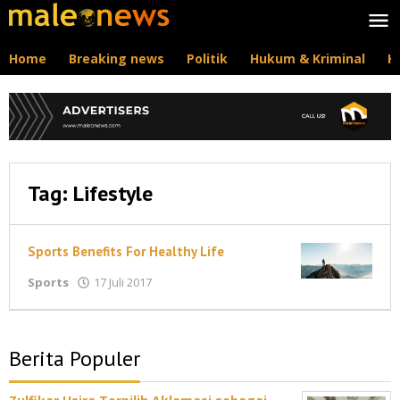
Lewati
ke
konten
Home
Breaking news
Politik
Hukum & Kriminal
K
Tag:
Lifestyle
Sports Benefits For Healthy Life
oleh
Sports
17 Juli 2017
maleonews.com
Berita Populer