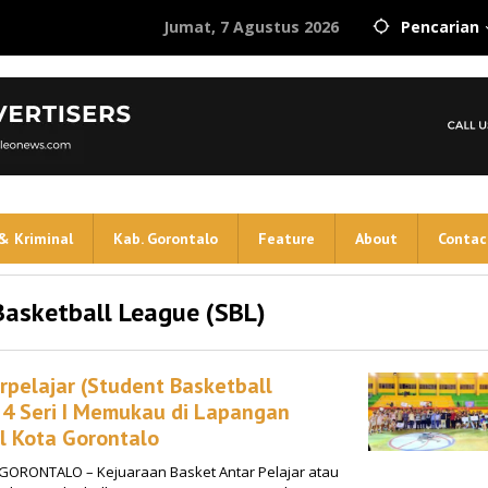
Jumat, 7 Agustus 2026
Pencarian
& Kriminal
Kab. Gorontalo
Feature
About
Contac
Basketball League (SBL)
rpelajar (Student Basketball
4 Seri I Memukau di Lapangan
l Kota Gorontalo
GORONTALO – Kejuaraan Basket Antar Pelajar atau