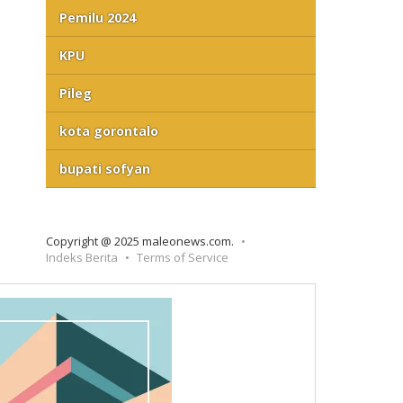
Pemilu 2024
KPU
Pileg
kota gorontalo
bupati sofyan
Copyright @ 2025 maleonews.com.
Indeks Berita
Terms of Service