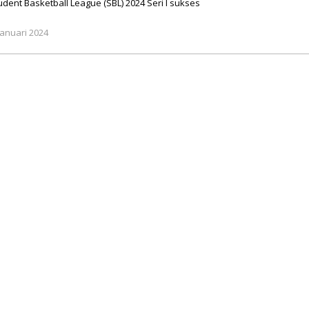
dent Basketball League (SBL) 2024 Seri I sukses
oleh
Januari 2024
M
Ahmad