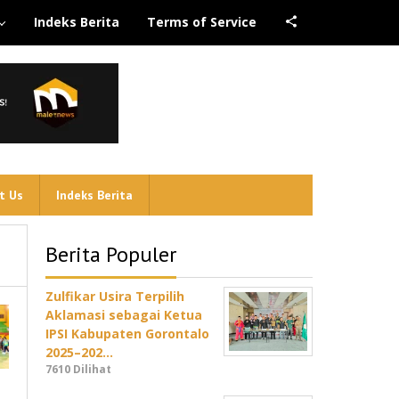
Indeks Berita
Terms of Service
t Us
Indeks Berita
Berita Populer
Zulfikar Usira Terpilih
Aklamasi sebagai Ketua
IPSI Kabupaten Gorontalo
2025–202…
7610 Dilihat