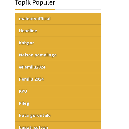
Topik Populer
maleotvofficial
Headline
Kabgor
Nelson pomalingo
#Pemilu2024
Pemilu 2024
KPU
Pileg
kota gorontalo
bupati sofyan