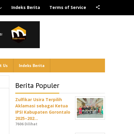
Indeks Berita
Terms of Service
t Us
Indeks Berita
Berita Populer
Zulfikar Usira Terpilih
Aklamasi sebagai Ketua
IPSI Kabupaten Gorontalo
2025–202…
7606 Dilihat