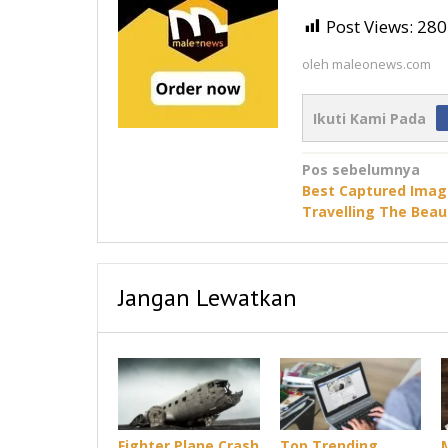
Post Views:
280
oleh
maleonews.com
Ikuti Kami Pada
Navigasi
Pos sebelumnya
Best Captured Ima
pos
Travelling The Beaut
Jangan Lewatkan
Fighter Plane Crash
Top Trending