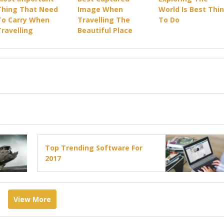
Thing That Need
Image When
World Is Best Thi
To Carry When
Travelling The
To Do
Travelling
Beautiful Place
Top Trending Software For
2017
View More