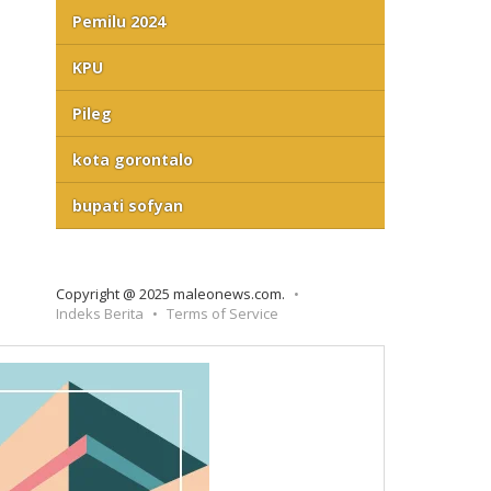
Pemilu 2024
KPU
Pileg
kota gorontalo
bupati sofyan
Copyright @ 2025 maleonews.com.
Indeks Berita
Terms of Service