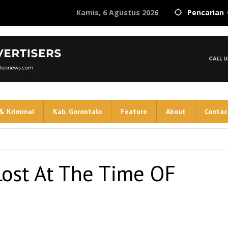
Kamis, 6 Agustus 2026
Pencarian
& Kriminal
Kab. Gorontalo
Feature
About
Contac
ost At The Time OF