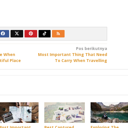
Pos berikutnya
ge When
Most Important Thing That Need
iful Place
To Carry When Travelling
Most Important
Best Captured
Exploring The