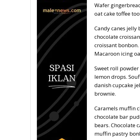
Wafer gingerbread 
oat cake toffee too
Candy canes jelly
chocolate croissa
croissant bonbon.
Macaroon icing oat
Sweet roll powder 
lemon drops. Souff
danish cupcake jel
brownie.
Caramels muffin 
chocolate bar pud
bears. Chocolate 
muffin pastry bon