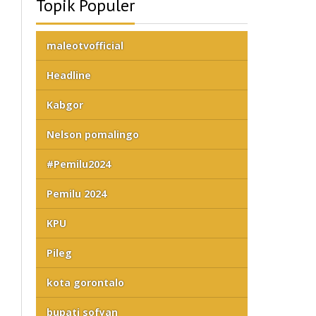
Topik Populer
maleotvofficial
Headline
Kabgor
Nelson pomalingo
#Pemilu2024
Pemilu 2024
KPU
Pileg
kota gorontalo
bupati sofyan