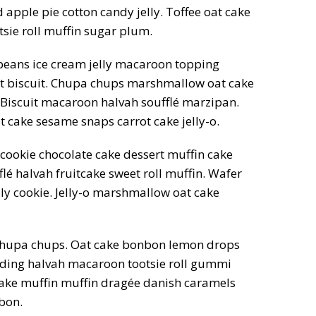
apple pie cotton candy jelly. Toffee oat cake
tsie roll muffin sugar plum.
 beans ice cream jelly macaroon topping
nt biscuit. Chupa chups marshmallow oat cake
 Biscuit macaroon halvah soufflé marzipan.
 cake sesame snaps carrot cake jelly-o.
cookie chocolate cake dessert muffin cake
lé halvah fruitcake sweet roll muffin. Wafer
ly cookie. Jelly-o marshmallow oat cake
chupa chups. Oat cake bonbon lemon drops
ding halvah macaroon tootsie roll gummi
cake muffin muffin dragée danish caramels
bon.