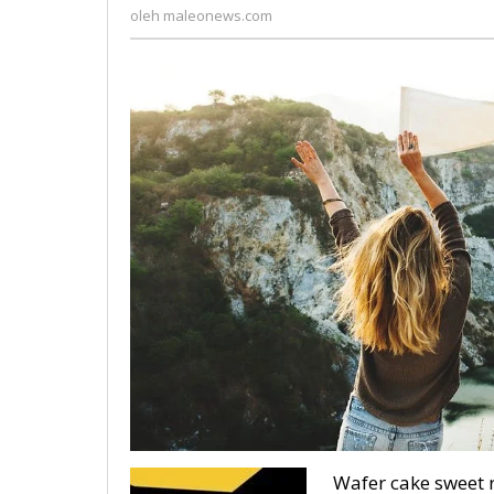
maleonews.com
Travelling
oleh
maleonews.com
Wafer cake sweet 