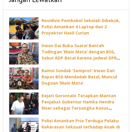
Residivis Pembobol Sekolah Dibekuk,
Polisi Amankan 4 Laptop dan 2
Proyektor Hasil Curian
Irwan Dai Buka Suara! Bantah
Tudingan ‘Main Mata’ dengan BSG,
Sebut RDP Batal Karena Jadwal DPRD
Padat
Ramsi Sondak ‘Semprot’ Irwan Dai!
Rapat BSG Mendadak Batal, Muncul
Dugaan ‘Main Mata’
Kejati Gorontalo Tetapkan Mantan
Penjabat Gubernur Hamka Hendra
Noer sebagai Tersangka Kasus
Dugaan Korupsi Command Center
Polisi Amankan Pria Terduga Pelaku
Kekerasan Seksual terhadap Anak di