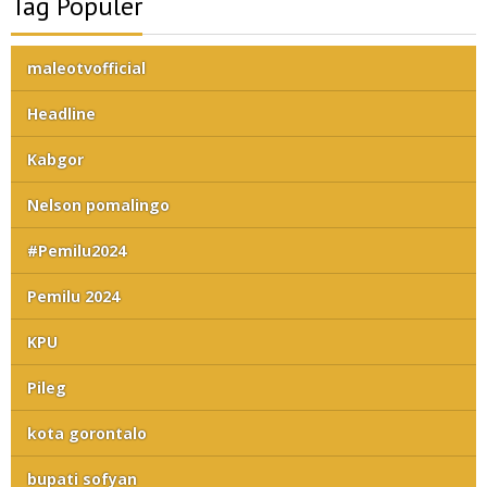
Tag Populer
maleotvofficial
Headline
Kabgor
Nelson pomalingo
#Pemilu2024
Pemilu 2024
KPU
Pileg
kota gorontalo
bupati sofyan