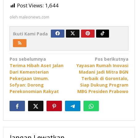
Post Views:
1,644
oleh
maleonews.com
Ikuti Kami Pada
Navigasi
Pos sebelumnya
Pos berikutnya
Terima Hibah Aset Jalan
Yayasan Rumah Inovasi
pos
Dari Kementerian
Madani Jadi Mitra BGN
Pekerjaan Umum.
Terbaik di Gorontalo,
Sofyan: Dorong
Siap Dukung Program
Perekonomian Rakyat
MBG Presiden Prabowo
Jangan Lewatkan