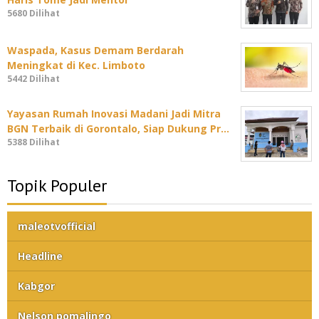
5680 Dilihat
Waspada, Kasus Demam Berdarah
Meningkat di Kec. Limboto
5442 Dilihat
Yayasan Rumah Inovasi Madani Jadi Mitra
BGN Terbaik di Gorontalo, Siap Dukung Pr…
5388 Dilihat
Topik Populer
maleotvofficial
Headline
Kabgor
Nelson pomalingo