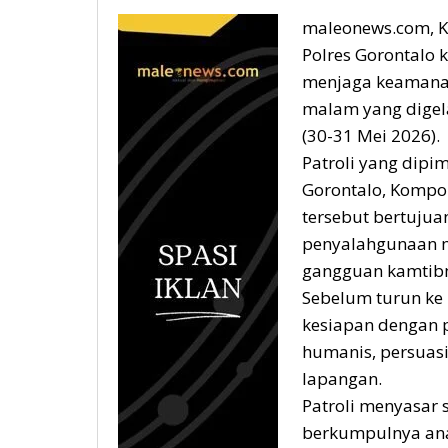
maleonews.com, Ka
Polres Gorontalo
menjaga keamanan
malam yang digel
(30-31 Mei 2026).
Patroli yang dipim
Gorontalo, Kompol 
tersebut bertujuan
penyalahgunaan m
gangguan kamtibm
Sebelum turun ke 
kesiapan dengan
humanis, persuasi
lapangan.
Patroli menyasar s
berkumpulnya ana