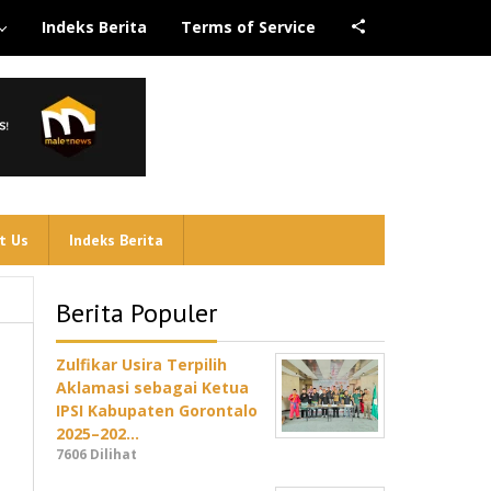
Indeks Berita
Terms of Service
t Us
Indeks Berita
Berita Populer
Zulfikar Usira Terpilih
Aklamasi sebagai Ketua
IPSI Kabupaten Gorontalo
2025–202…
7606 Dilihat