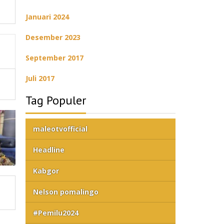
Januari 2024
Desember 2023
September 2017
Juli 2017
Tag Populer
maleotvofficial
Headline
Kabgor
Nelson pomalingo
#Pemilu2024