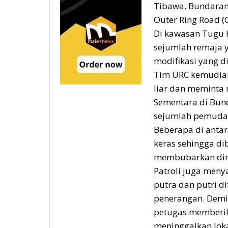
Tibawa, Bundaran 
Outer Ring Road (
Di kawasan Tugu 
sejumlah remaja 
modifikasi yang d
Tim URC kemudian
liar dan meminta
Sementara di Bun
sejumlah pemuda 
Beberapa di anta
keras sehingga d
membubarkan diri
Patroli juga meny
putra dan putri 
penerangan. Demi
petugas memberi
meninggalkan loka