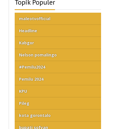
Topik Populer
maleotvofficial
Headline
Kabgor
Nelson pomalingo
#Pemilu2024
Pemilu 2024
KPU
Pileg
kota gorontalo
bupati sofyan