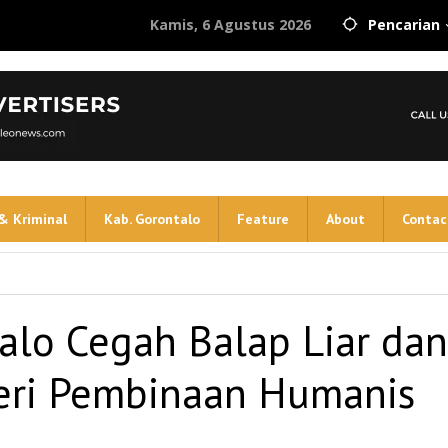
Kamis, 6 Agustus 2026
Pencarian
& Kriminal
Kab. Gorontalo
Feature
About
Contac
alo Cegah Balap Liar dan
beri Pembinaan Humanis