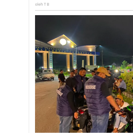
T
Diberi
oleh
T B
B
Pembinaan
Humanis