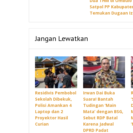
Dua THM di Ombulo 
pos
Satpol PP Kabupate
Temukan Dugaan Iz
Jangan Lewatkan
Residivis Pembobol
Irwan Dai Buka
Sekolah Dibekuk,
Suara! Bantah
Polisi Amankan 4
Tudingan ‘Main
Laptop dan 2
Mata’ dengan BSG,
Proyektor Hasil
Sebut RDP Batal
Curian
Karena Jadwal
DPRD Padat