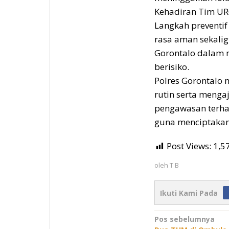
Kehadiran Tim URC
Langkah preventif 
rasa aman sekalig
Gorontalo dalam m
berisiko.
Polres Gorontalo 
rutin serta menga
pengawasan terha
guna menciptakan 
Post Views:
1,5
oleh
T B
Ikuti Kami Pada
Navigasi
Pos sebelumnya