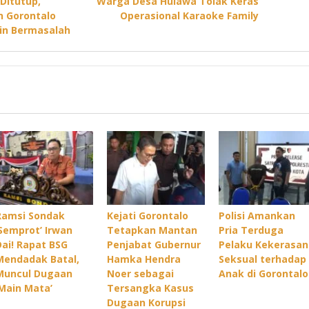
Ditutup,
Warga Desa Hulawa Tolak Keras
n Gorontalo
Operasional Karaoke Family
in Bermasalah
Ramsi Sondak
Kejati Gorontalo
Polisi Amankan
‘Semprot’ Irwan
Tetapkan Mantan
Pria Terduga
Dai! Rapat BSG
Penjabat Gubernur
Pelaku Kekerasan
Mendadak Batal,
Hamka Hendra
Seksual terhadap
Muncul Dugaan
Noer sebagai
Anak di Gorontalo
‘Main Mata’
Tersangka Kasus
Dugaan Korupsi