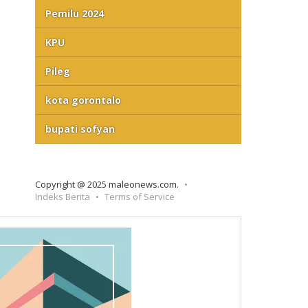
Pemilu 2024
KPU
Pileg
kota gorontalo
bupati sofyan
Copyright @ 2025 maleonews.com.
Indeks Berita
Terms of Service