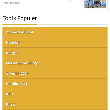
5396 Dilihat
Topik Populer
maleotvofficial
Headline
Kabgor
Nelson pomalingo
#Pemilu2024
Pemilu 2024
KPU
Pileg