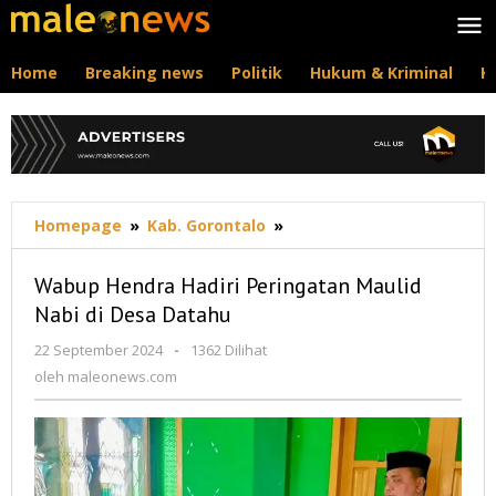
Lewati
ke
konten
Home
Breaking news
Politik
Hukum & Kriminal
K
Wabup
Homepage
»
Kab. Gorontalo
»
Hendra
Hadiri
Wabup Hendra Hadiri Peringatan Maulid
Peringatan
Nabi di Desa Datahu
Maulid
Nabi
oleh
22 September 2024
-
1362 Dilihat
di
maleonews.com
oleh
maleonews.com
Desa
Datahu