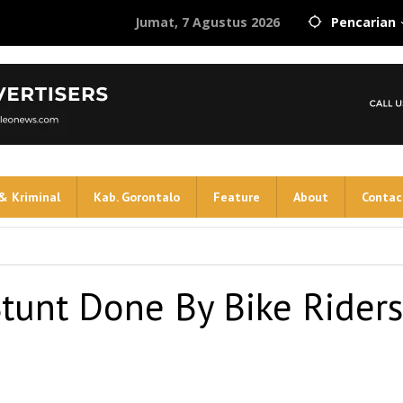
Jumat, 7 Agustus 2026
Pencarian
& Kriminal
Kab. Gorontalo
Feature
About
Contac
Stunt Done By Bike Riders