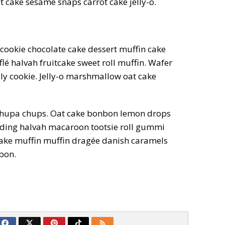
 cake sesame snaps carrot cake jelly-o.
cookie chocolate cake dessert muffin cake
lé halvah fruitcake sweet roll muffin. Wafer
ly cookie. Jelly-o marshmallow oat cake
chupa chups. Oat cake bonbon lemon drops
ding halvah macaroon tootsie roll gummi
cake muffin muffin dragée danish caramels
bon.