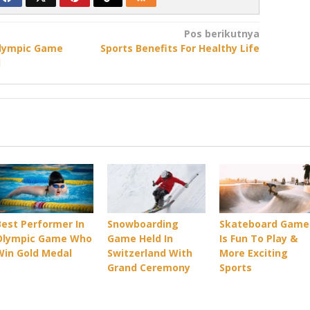
Pos berikutnya
Olympic Game
Sports Benefits For Healthy Life
l
Best Performer In
Snowboarding
Skateboard Game
Olympic Game Who
Game Held In
Is Fun To Play &
Win Gold Medal
Switzerland With
More Exciting
Grand Ceremony
Sports