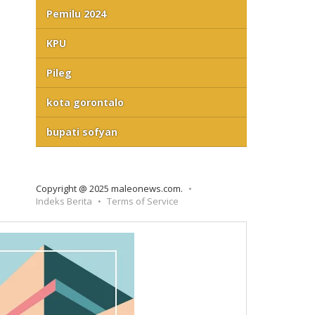
Pemilu 2024
KPU
Pileg
kota gorontalo
bupati sofyan
Copyright @ 2025 maleonews.com.
Indeks Berita
Terms of Service