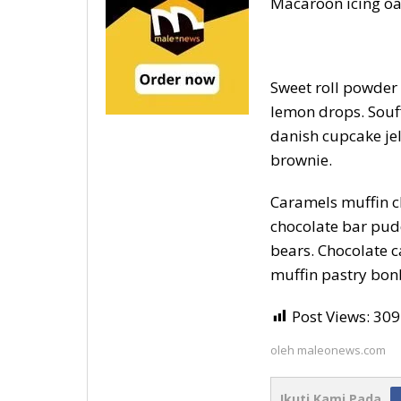
Macaroon icing oat
Sweet roll powder 
lemon drops. Souff
danish cupcake jel
brownie.
Caramels muffin 
chocolate bar pud
bears. Chocolate 
muffin pastry bon
Post Views:
309
oleh
maleonews.com
Ikuti Kami Pada