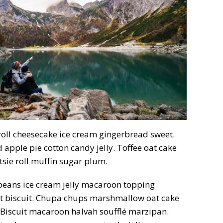
roll cheesecake ice cream gingerbread sweet.
apple pie cotton candy jelly. Toffee oat cake
tsie roll muffin sugar plum.
 beans ice cream jelly macaroon topping
nt biscuit. Chupa chups marshmallow oat cake
 Biscuit macaroon halvah soufflé marzipan.