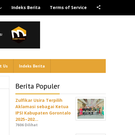
Indeks Berita
Terms of Service
t Us
Indeks Berita
Berita Populer
Zulfikar Usira Terpilih
Aklamasi sebagai Ketua
IPSI Kabupaten Gorontalo
2025–202…
7606 Dilihat