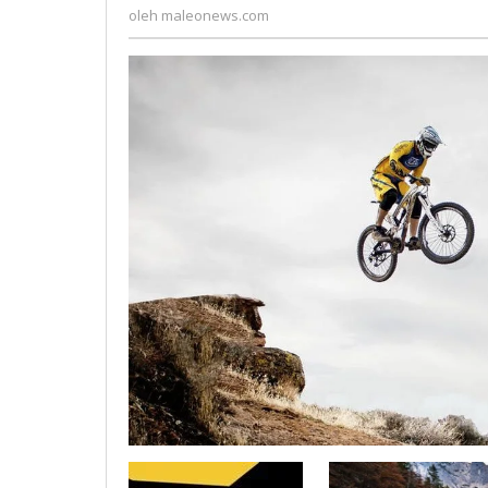
maleonews.com
2017
oleh
maleonews.com