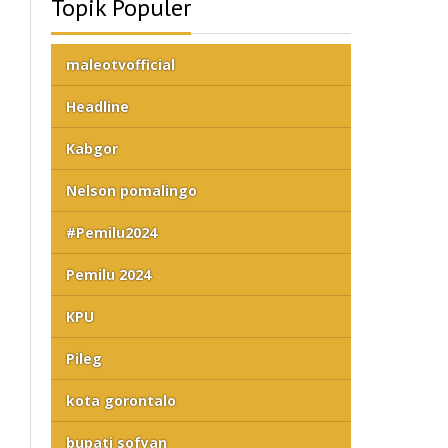
Topik Populer
maleotvofficial
Headline
Kabgor
Nelson pomalingo
#Pemilu2024
Pemilu 2024
KPU
Pileg
kota gorontalo
bupati sofyan