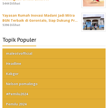
5444 Dilihat
Yayasan Rumah Inovasi Madani Jadi Mitra
BGN Terbaik di Gorontalo, Siap Dukung Pr…
5396 Dilihat
Topik Populer
maleotvofficial
Headline
Kabgor
Nelson pomalingo
#Pemilu2024
Pemilu 2024