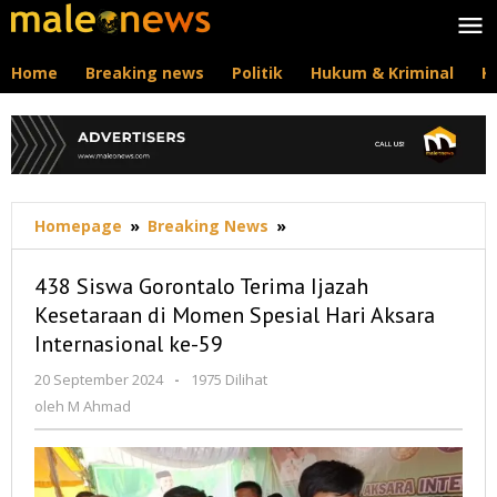
Lewati
ke
konten
Home
Breaking news
Politik
Hukum & Kriminal
K
438
Homepage
»
Breaking News
»
Siswa
Gorontalo
438 Siswa Gorontalo Terima Ijazah
Terima
Kesetaraan di Momen Spesial Hari Aksara
Ijazah
Internasional ke-59
Kesetaraan
di
oleh
20 September 2024
-
1975 Dilihat
Momen
M
oleh
M Ahmad
Spesial
Ahmad
Hari
Aksara
Internasional