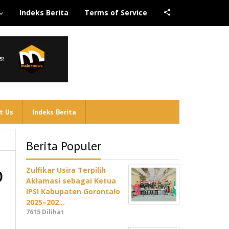
Indeks Berita
Terms of Service
t Us
Indeks Berita
Berita Populer
o
Zulfikar Usira Terpilih
Aklamasi sebagai Ketua
IPSI Kabupaten Gorontalo
2025–202…
7615 Dilihat