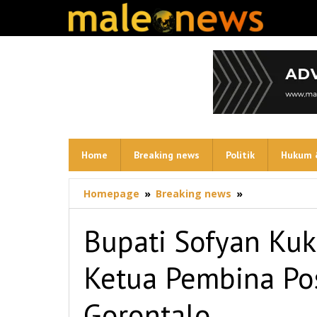
Lewati
ke
konten
Home
Breaking news
Politik
Hukum 
Bupati
Homepage
»
Breaking news
»
Sofyan
Kukuhkan
Bupati Sofyan Ku
Maryam
Puhi
Ketua Pembina Po
Pago
Ketua
Pembina
Gorontalo
Posyandu