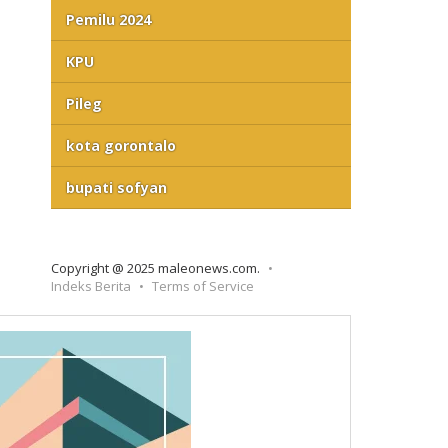
Pemilu 2024
KPU
Pileg
kota gorontalo
bupati sofyan
Copyright @ 2025 maleonews.com.
Indeks Berita
Terms of Service