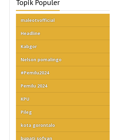
Topik Populer
maleotvofficial
Headline
Kabgor
Nelson pomalingo
#Pemilu2024
Pemilu 2024
KPU
Pileg
kota gorontalo
bupati sofyan