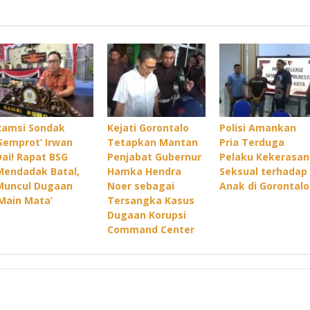
Ramsi Sondak
Kejati Gorontalo
Polisi Amankan
‘Semprot’ Irwan
Tetapkan Mantan
Pria Terduga
Dai! Rapat BSG
Penjabat Gubernur
Pelaku Kekerasan
Mendadak Batal,
Hamka Hendra
Seksual terhadap
Muncul Dugaan
Noer sebagai
Anak di Gorontalo
‘Main Mata’
Tersangka Kasus
Dugaan Korupsi
Command Center