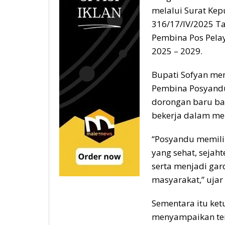
melalui Surat Ke
316/17/IV/2025 T
Pembina Pos Pela
2025 – 2029.
Bupati Sofyan me
Pembina Posyandu
dorongan baru ba
bekerja dalam men
“Posyandu memili
yang sehat, sejah
serta menjadi ga
masyarakat,” ujar
Sementara itu ke
menyampaikan ter