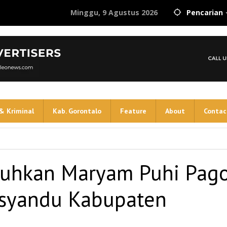
Minggu, 9 Agustus 2026
Pencarian
& Kriminal
Kab. Gorontalo
Feature
About
Contac
kuhkan Maryam Puhi Pag
syandu Kabupaten