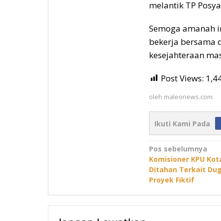
melantik TP Posya
Semoga amanah in
bekerja bersama
kesejahteraan mas
Post Views:
1,4
oleh
maleonews.com
Ikuti Kami Pada
Navigasi
Pos sebelumnya
Komisioner KPU Kot
pos
Ditahan Terkait Du
Proyek Fiktif