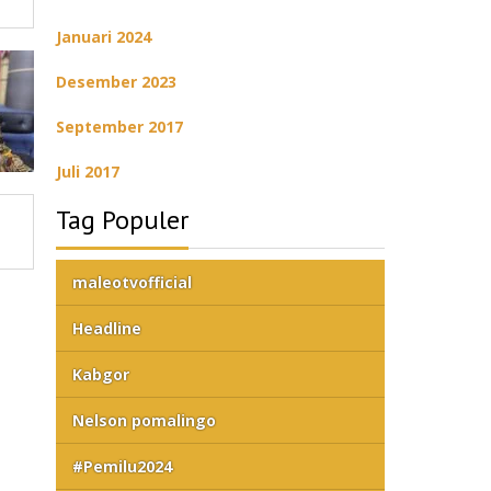
Januari 2024
Desember 2023
September 2017
Juli 2017
Tag Populer
maleotvofficial
Headline
Kabgor
Nelson pomalingo
#Pemilu2024