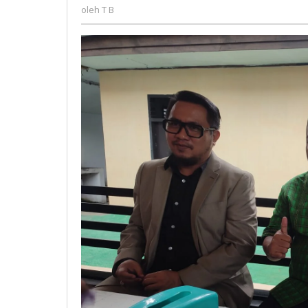
T
Mobil
oleh
T B
B
Dinas
DM
3
B