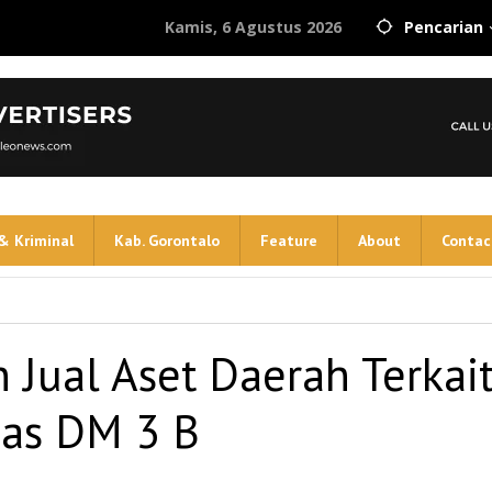
Kamis, 6 Agustus 2026
Pencarian
& Kriminal
Kab. Gorontalo
Feature
About
Contac
 Jual Aset Daerah Terkai
nas DM 3 B