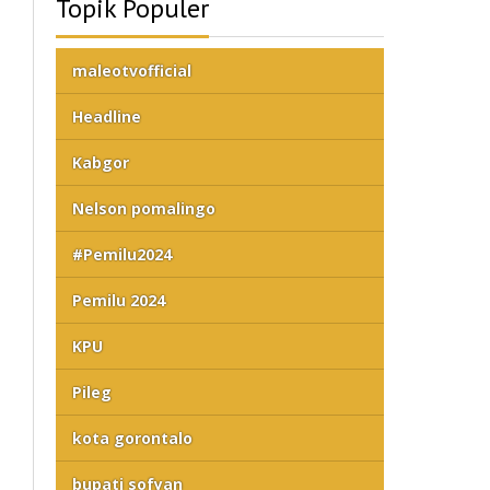
Topik Populer
maleotvofficial
Headline
Kabgor
Nelson pomalingo
#Pemilu2024
Pemilu 2024
KPU
Pileg
kota gorontalo
bupati sofyan