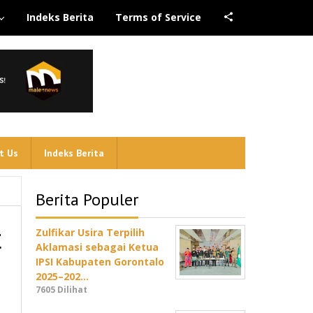
Indeks Berita
Terms of Service
t Us
Indeks Berita
Berita Populer
t
Zulfikar Usira Terpilih
Aklamasi sebagai Ketua
IPSI Kabupaten Gorontalo
2025–202…
7605 Dilihat