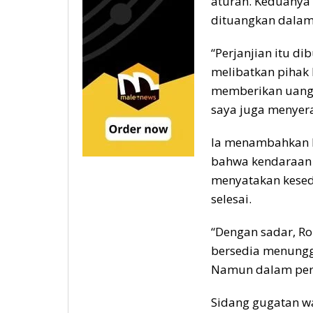
aturan. Keduanya
dituangkan dalam 
“Perjanjian itu d
melibatkan pihak k
memberikan uang 
saya juga menyerah
Ia menambahkan b
bahwa kendaraan 
menyatakan kesed
selesai.
“Dengan sadar, Ro
bersedia menungg
Namun dalam perja
Sidang gugatan wan