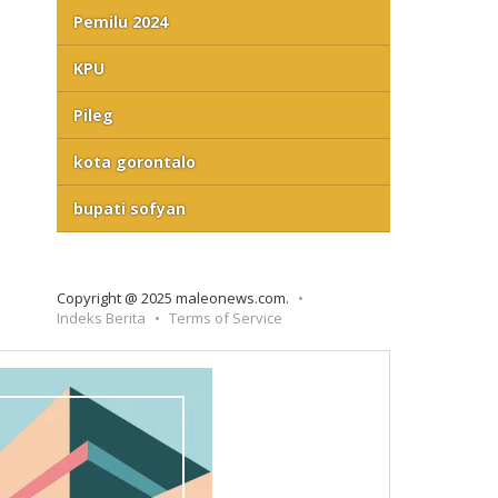
Pemilu 2024
KPU
Pileg
kota gorontalo
bupati sofyan
Copyright @ 2025 maleonews.com.
Indeks Berita
Terms of Service