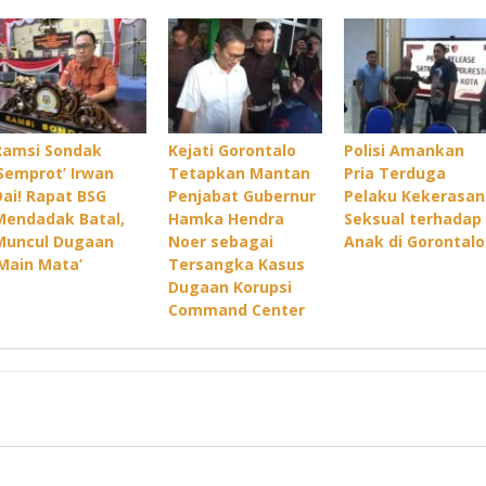
Ramsi Sondak
Kejati Gorontalo
Polisi Amankan
‘Semprot’ Irwan
Tetapkan Mantan
Pria Terduga
Dai! Rapat BSG
Penjabat Gubernur
Pelaku Kekerasan
Mendadak Batal,
Hamka Hendra
Seksual terhadap
Muncul Dugaan
Noer sebagai
Anak di Gorontalo
‘Main Mata’
Tersangka Kasus
Dugaan Korupsi
Command Center