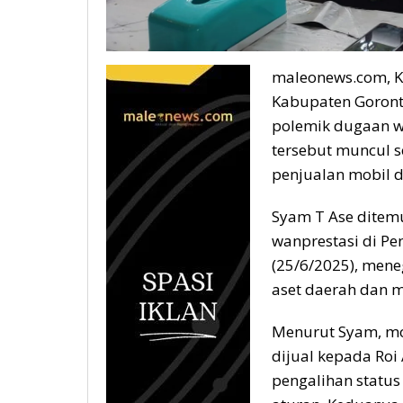
maleonews.com, K
Kabupaten Goronta
polemik dugaan w
tersebut muncul s
penjualan mobil d
Syam T Ase ditemu
wanprestasi di P
(25/6/2025), mene
aset daerah dan 
Menurut Syam, mo
dijual kepada Roi
pengalihan status