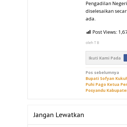
Pengadilan Negeri
diselesaikan seca
ada.
Post Views:
1,6
oleh
T B
Ikuti Kami Pada
Navigasi
Pos sebelumnya
Bupati Sofyan Kuk
pos
Puhi Pago Ketua Pe
Posyandu Kabupate
Jangan Lewatkan