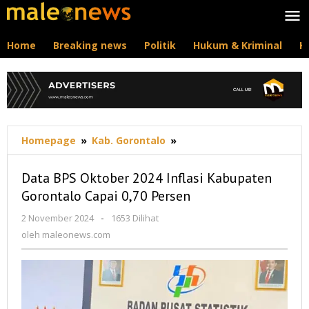
Lewati
ke
konten
Home
Breaking news
Politik
Hukum & Kriminal
K
Data
Homepage
»
Kab. Gorontalo
»
BPS
Oktober
Data BPS Oktober 2024 Inflasi Kabupaten
2024
Gorontalo Capai 0,70 Persen
Inflasi
Kabupaten
oleh
2 November 2024
-
1653 Dilihat
Gorontalo
maleonews.com
oleh
maleonews.com
Capai
0,70
Persen