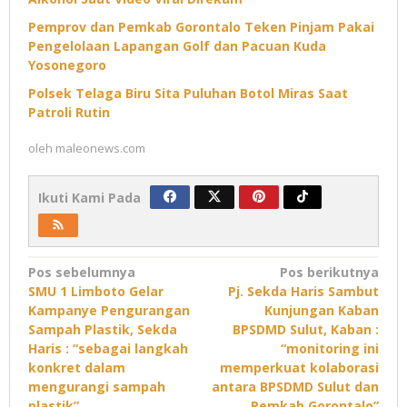
Pemprov dan Pemkab Gorontalo Teken Pinjam Pakai
Pengelolaan Lapangan Golf dan Pacuan Kuda
Yosonegoro
Polsek Telaga Biru Sita Puluhan Botol Miras Saat
Patroli Rutin
oleh
maleonews.com
Ikuti Kami Pada
Navigasi
Pos sebelumnya
Pos berikutnya
SMU 1 Limboto Gelar
Pj. Sekda Haris Sambut
pos
Kampanye Pengurangan
Kunjungan Kaban
Sampah Plastik, Sekda
BPSDMD Sulut, Kaban :
Haris : “sebagai langkah
“monitoring ini
konkret dalam
memperkuat kolaborasi
mengurangi sampah
antara BPSDMD Sulut dan
plastik”
Pemkab Gorontalo”