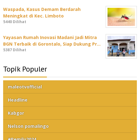
Waspada, Kasus Demam Berdarah
Meningkat di Kec. Limboto
5440 Dilihat
Yayasan Rumah Inovasi Madani Jadi Mitra
BGN Terbaik di Gorontalo, Siap Dukung Pr…
5387 Dilihat
Topik Populer
maleotvofficial
Headline
Kabgor
Nelson pomalingo
#Pemilu2024