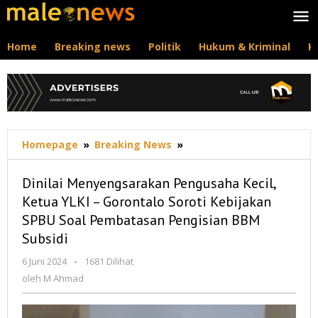
Lewati
ke
konten
Home
Breaking news
Politik
Hukum & Kriminal
K
Dinilai
Homepage
»
Breaking News
»
Menyengsarakan
Pengusaha
Dinilai Menyengsarakan Pengusaha Kecil,
Kecil,
Ketua YLKI – Gorontalo Soroti Kebijakan
Ketua
SPBU Soal Pembatasan Pengisian BBM
YLKI
–
Subsidi
Gorontalo
oleh
6 Juni 2024
-
1681 Dilihat
Soroti
M
Kebijakan
oleh
M Ahmad
Ahmad
SPBU
Soal