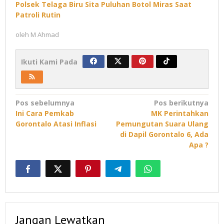
Polsek Telaga Biru Sita Puluhan Botol Miras Saat
Patroli Rutin
oleh
M Ahmad
Ikuti Kami Pada
Navigasi
Pos sebelumnya
Pos berikutnya
Ini Cara Pemkab
MK Perintahkan
pos
Gorontalo Atasi Inflasi
Pemungutan Suara Ulang
di Dapil Gorontalo 6, Ada
Apa ?
Jangan Lewatkan