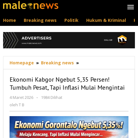
Lewati
ke
konten
Home
Breaking news
Politik
Hukum & Kriminal
K
Ekonomi
Homepage
»
Breaking news
»
Kabgor
Ngebut
Ekonomi Kabgor Ngebut 5,35 Persen!
5,35
Tumbuh Pesat, Tapi Inflasi Mulai Mengintai
Persen!
Tumbuh
oleh
4 Maret 2026
-
1984 Dilihat
Pesat,
T
oleh
T B
Tapi
B
Inflasi
Mulai
Mengintai