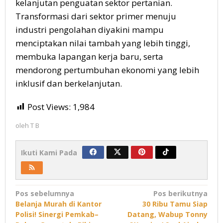
kelanjutan penguatan sektor pertanian.
Transformasi dari sektor primer menuju
industri pengolahan diyakini mampu
menciptakan nilai tambah yang lebih tinggi,
membuka lapangan kerja baru, serta
mendorong pertumbuhan ekonomi yang lebih
inklusif dan berkelanjutan.
Post Views:
1,984
oleh
T B
Ikuti Kami Pada
Navigasi
Pos sebelumnya
Pos berikutnya
Belanja Murah di Kantor
30 Ribu Tamu Siap
pos
Polisi! Sinergi Pemkab–
Datang, Wabup Tonny