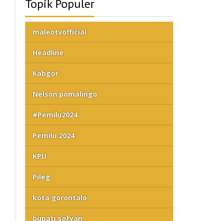
Topik Populer
maleotvofficial
Headline
Kabgor
Nelson pomalingo
#Pemilu2024
Pemilu 2024
KPU
Pileg
kota gorontalo
bupati sofyan