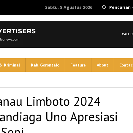
Sabtu, 8 Agustus 2026
Pencarian
& Kriminal
Kab. Gorontalo
Feature
About
Contac
Danau Limboto 2024
andiaga Uno Apresiasi
 Seni