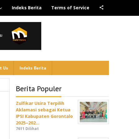
Indeks Berita
Terms of Service
t Us
Indeks Berita
Berita Populer
Zulfikar Usira Terpilih
Aklamasi sebagai Ketua
IPSI Kabupaten Gorontalo
2025–202…
7611 Dilihat