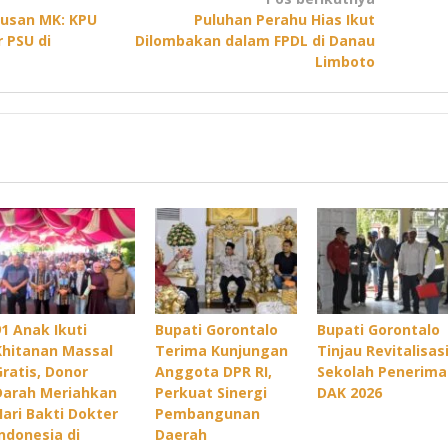
tusan MK: KPU
Puluhan Perahu Hias Ikut
 PSU di
Dilombakan dalam FPDL di Danau
Limboto
91 Anak Ikuti
Bupati Gorontalo
Bupati Gorontalo
Khitanan Massal
Terima Kunjungan
Tinjau Revitalisas
Gratis, Donor
Anggota DPR RI,
Sekolah Penerima
Darah Meriahkan
Perkuat Sinergi
DAK 2026
Hari Bakti Dokter
Pembangunan
Indonesia di
Daerah