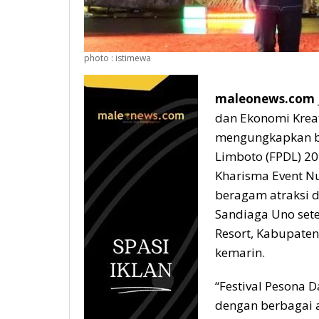
photo : istimewa
maleonews.com 
dan Ekonomi Kreat
mengungkapkan ba
Limboto (FPDL) 20
Kharisma Event N
beragam atraksi d
Sandiaga Uno set
Resort, Kabupaten
kemarin.
“Festival Pesona 
dengan berbagai a