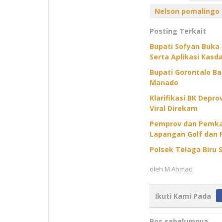
Nelson pomalingo
Posting Terkait
Bupati Sofyan Buka
Serta Aplikasi Kasda
Bupati Gorontalo B
Manado
Klarifikasi BK Depr
Viral Direkam
Pemprov dan Pemkab
Lapangan Golf dan 
Polsek Telaga Biru S
oleh
M Ahmad
Ikuti Kami Pada
Pos sebelumnya