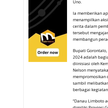
Uno.
Ia memberikan apr
menampilkan aksi t
cerita dalam pem
tersebut mengaja
membangun pera
Bupati Gorontalo
2024 adalah bagia
diinisiasi oleh Ke
Nelson menyataka
mempromosikan da
sambil melibatka
berbagai kegiatan
“Danau Limboto a
dimiliki Provinsi 