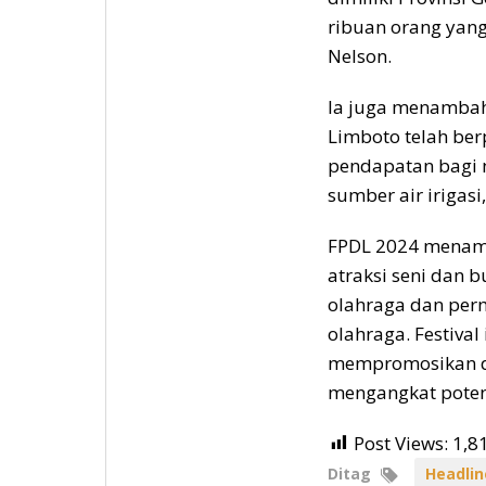
ribuan orang yang
Nelson.
Ia juga menambah
Limboto telah be
pendapatan bagi n
sumber air irigasi
FPDL 2024 menamp
atraksi seni dan b
olahraga dan perma
olahraga. Festival
mempromosikan da
mengangkat potens
Post Views:
1,8
Ditag
Headlin