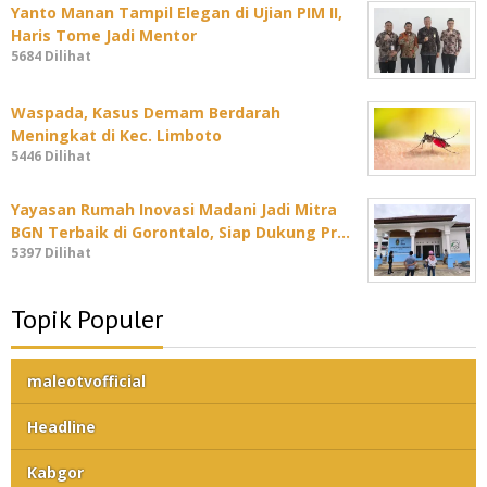
Yanto Manan Tampil Elegan di Ujian PIM II,
Haris Tome Jadi Mentor
5684 Dilihat
Waspada, Kasus Demam Berdarah
Meningkat di Kec. Limboto
5446 Dilihat
Yayasan Rumah Inovasi Madani Jadi Mitra
BGN Terbaik di Gorontalo, Siap Dukung Pr…
5397 Dilihat
Topik Populer
maleotvofficial
Headline
Kabgor