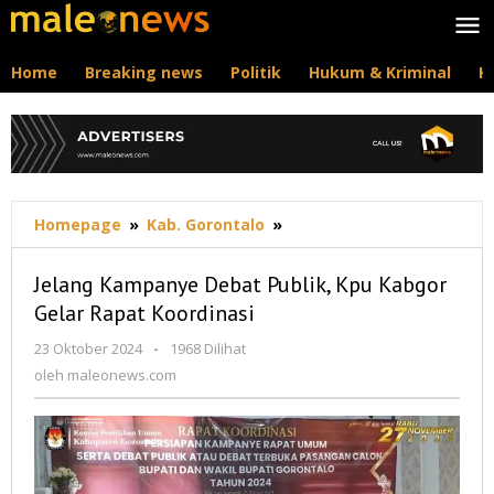
Lewati
ke
konten
Home
Breaking news
Politik
Hukum & Kriminal
K
Jelang
Homepage
»
Kab. Gorontalo
»
Kampanye
Debat
Jelang Kampanye Debat Publik, Kpu Kabgor
Publik,
Gelar Rapat Koordinasi
Kpu
Kabgor
oleh
23 Oktober 2024
-
1968 Dilihat
Gelar
maleonews.com
oleh
maleonews.com
Rapat
Koordinasi