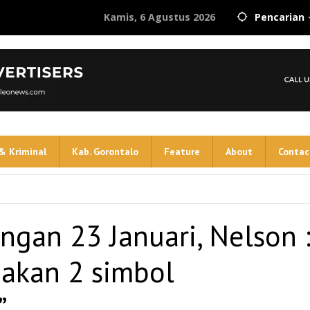
Kamis, 6 Agustus 2026
Pencarian
& Kriminal
Kab. Gorontalo
Feature
About
Contac
gan 23 Januari, Nelson 
pakan 2 simbol
”