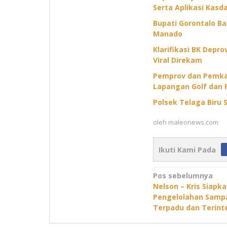
Serta Aplikasi Kasda
Bupati Gorontalo B
Manado
Klarifikasi BK Depr
Viral Direkam
Pemprov dan Pemkab
Lapangan Golf dan 
Polsek Telaga Biru S
oleh
maleonews.com
Ikuti Kami Pada
Navigasi
Pos sebelumnya
Nelson – Kris Siapk
pos
Pengelolahan Samp
Terpadu dan Terint