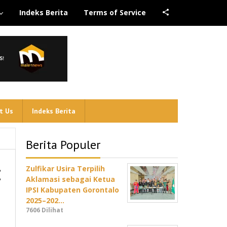
Indeks Berita
Terms of Service
t Us
Indeks Berita
Berita Populer
:
Zulfikar Usira Terpilih
Aklamasi sebagai Ketua
IPSI Kabupaten Gorontalo
2025–202…
7606 Dilihat