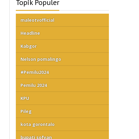
Topik Populer
maleotvofficial
Headline
Kabgor
Nelson pomalingo
#Pemilu2024
Pemilu 2024
KPU
Pileg
kota gorontalo
bupati sofyan