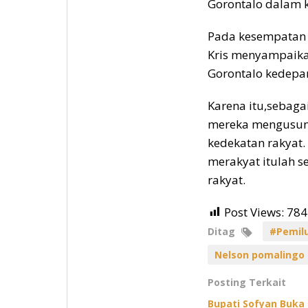
Gorontalo dalam k
Pada kesempatan 
Kris menyampaika
Gorontalo kedepa
Karena itu,sebag
mereka mengusun
kedekatan rakyat.
merakyat itulah 
rakyat.
Post Views:
784
Ditag
#Pemil
Nelson pomalingo
Posting Terkait
Bupati Sofyan Buka