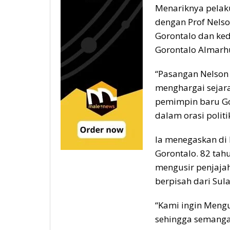
Menariknya pelaku
dengan Prof Nelso
Gorontalo dan ke
Gorontalo Almar
“Pasangan Nelson –
menghargai sejara
pemimpin baru Go
dalam orasi politi
Ia menegaskan di L
Gorontalo. 82 tah
mengusir penjaja
berpisah dari Sul
“Kami ingin Mengu
sehingga semangat