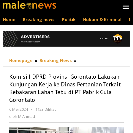
Lewati
ke
konten
Home
Breaking news
Politik
Hukum & Kriminal
K
Komisi
Homepage
»
Breaking News
»
I
DPRD
Komisi I DPRD Provinsi Gorontalo Lakukan
Provinsi
Kunjungan Kerja ke Dinas Pertanian Terkait
Gorontalo
Kebakaran Lahan Tebu di PT Pabrik Gula
Lakukan
Kunjungan
Gorontalo
Kerja
oleh
6 Mei 2024
-
1123 Dilihat
ke
M
Dinas
oleh
M Ahmad
Ahmad
Pertanian
Terkait