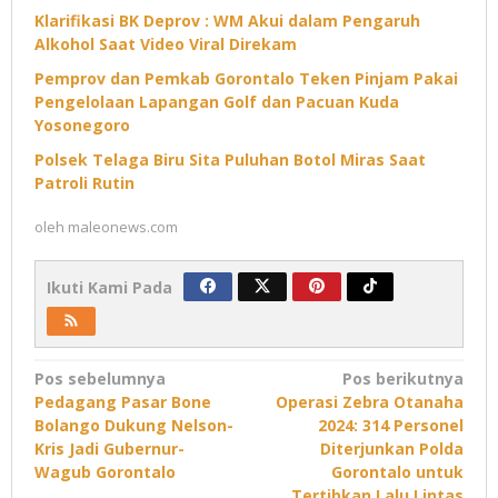
Klarifikasi BK Deprov : WM Akui dalam Pengaruh
Alkohol Saat Video Viral Direkam
Pemprov dan Pemkab Gorontalo Teken Pinjam Pakai
Pengelolaan Lapangan Golf dan Pacuan Kuda
Yosonegoro
Polsek Telaga Biru Sita Puluhan Botol Miras Saat
Patroli Rutin
oleh
maleonews.com
Ikuti Kami Pada
Navigasi
Pos sebelumnya
Pos berikutnya
Pedagang Pasar Bone
Operasi Zebra Otanaha
pos
Bolango Dukung Nelson-
2024: 314 Personel
Kris Jadi Gubernur-
Diterjunkan Polda
Wagub Gorontalo
Gorontalo untuk
Tertibkan Lalu Lintas