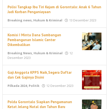
Ahmad
Polisi Tangkap Ibu Tiri Kejam di Gorontalo: Anak 6 Tahun
Jadi Korban Penganiayaan
oleh
Breaking news
,
Hukum & Kriminal
13 Desember 2023
M
Ahma
Komisi I Minta Dana Sumbangan
Pembangunan Islamic Center
Dikembalikan
Breaking News
,
Hukum & Kriminal
12
oleh
Desember 2023
M
Ahmad
Gaji Anggota KPPS Naik,Segera Daftar
dan Cek Gajinya Disini
oleh
Pilkada 2024
,
Politik
12 Desember 2023
maleonews.com
Polda Gorontalo Siapkan Pengamanan
Ketat Jelang Natal dan Tahun Baru