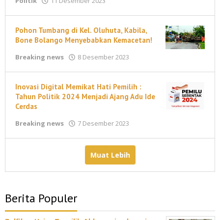
Politik
11 Desember 2023
M
Ahmad
Pohon Tumbang di Kel. Oluhuta, Kabila,
Bone Bolango Menyebabkan Kemacetan!
oleh
Breaking news
8 Desember 2023
M
Ahmad
Inovasi Digital Memikat Hati Pemilih :
Tahun Politik 2024 Menjadi Ajang Adu Ide
Cerdas
oleh
Breaking news
7 Desember 2023
M
Ahmad
Muat Lebih
Berita Populer