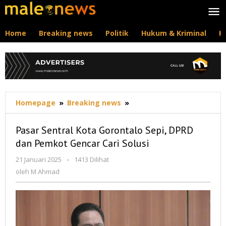
Lewati
ke
konten
Home
Breaking news
Politik
Hukum & Kriminal
K
Pasar
Homepage
»
Breaking news
»
Sentral
Kota
Pasar Sentral Kota Gorontalo Sepi, DPRD
Gorontalo
dan Pemkot Gencar Cari Solusi
Sepi,
DPRD
oleh
21 Januari 2025
-
1413 Dilihat
dan
M
oleh
M Ahmad
Pemkot
Ahmad
Gencar
Cari
Solusi