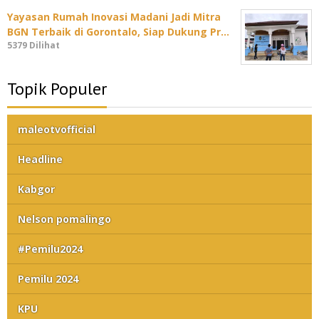
Yayasan Rumah Inovasi Madani Jadi Mitra
BGN Terbaik di Gorontalo, Siap Dukung Pr…
5379 Dilihat
Topik Populer
maleotvofficial
Headline
Kabgor
Nelson pomalingo
#Pemilu2024
Pemilu 2024
KPU